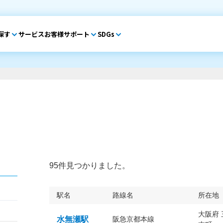
探す
サービス
お客様サポート
SDGs
95件見つかりました。
駅名
路線名
所在地
大阪府
水無瀬駅
阪急京都本線