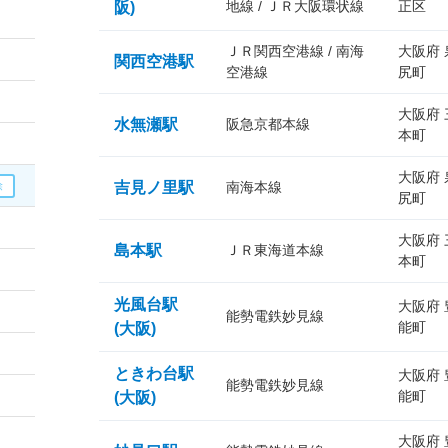
地線 / ＪＲ大阪環状線
正区
阪)
ＪＲ関西空港線 / 南海
大阪府
関西空港駅
空港線
尻町
大阪府
水無瀬駅
阪急京都本線
本町
大阪府
吉見ノ里駅
南海本線
尻町
大阪府
島本駅
ＪＲ東海道本線
本町
光風台駅
大阪府
能勢電鉄妙見線
能町
(大阪)
ときわ台駅
大阪府
能勢電鉄妙見線
能町
(大阪)
大阪府