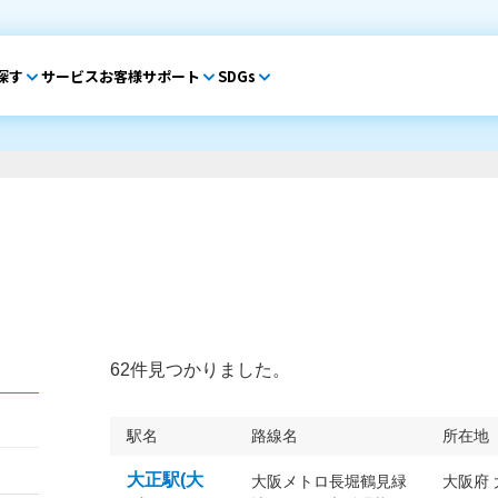
探す
サービス
お客様サポート
SDGs
62件見つかりました。
駅名
路線名
所在地
大正駅(大
大阪メトロ長堀鶴見緑
大阪府