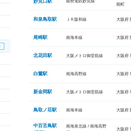
妙見口駅
能勢電鉄妙見線
能町
和泉鳥取駅
ＪＲ阪和線
大阪府
尾崎駅
南海本線
大阪府
北花田駅
大阪メトロ御堂筋線
大阪府
白鷺駅
南海高野線
大阪府
新金岡駅
大阪メトロ御堂筋線
大阪府
鳥取ノ荘駅
南海本線
大阪府
中百舌鳥駅
南海泉北線 / 南海高野
大阪府