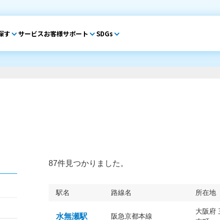
探す
サービス
お客様サポート
SDGs
87件見つかりました。
駅名
路線名
所在地
大阪府
水無瀬駅
阪急京都本線