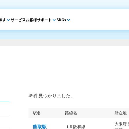
探す
サービス
お客様サポート
SDGs
45件見つかりました。
駅名
路線名
所在地
大阪府
熊取駅
ＪＲ阪和線