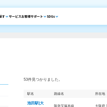
探す
サービス
お客様サポート
SDGs
53件見つかりました。
駅名
路線名
所在地
池田駅(大
阪急宝塚本線
大阪府