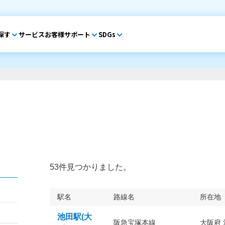
探す
サービス
お客様サポート
SDGs
53件見つかりました。
駅名
路線名
所在地
池田駅(大
阪急宝塚本線
大阪府