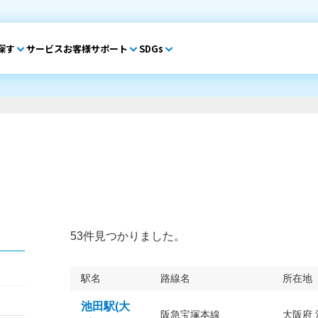
探す
サービス
お客様サポート
SDGs
53件見つかりました。
駅名
路線名
所在地
池田駅(大
阪急宝塚本線
大阪府