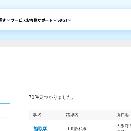
探す
サービス
お客様サポート
SDGs
70件見つかりました。
駅名
路線名
所在地
大阪府
熊取駅
ＪＲ阪和線