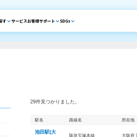
探す
サービス
お客様サポート
SDGs
29件見つかりました。
駅名
路線名
所在地
池田駅(大
阪急宝塚本線
大阪府