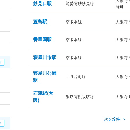
大阪府
妙見口駅
能勢電鉄妙見線
能町
萱島駅
京阪本線
大阪府
香里園駅
京阪本線
大阪府
寝屋川市駅
京阪本線
大阪府
寝屋川公園
ＪＲ片町線
大阪府
駅
石津駅(大
阪堺電軌阪堺線
大阪府
阪)
次の9件 ＞