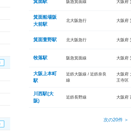
箕面駅
阪急箕面線
大阪府
箕面船場阪
北大阪急行
大阪府
大前駅
箕面萱野駅
北大阪急行
大阪府
牧落駅
阪急箕面線
大阪府
大阪上本町
近鉄大阪線 / 近鉄奈良
大阪府
線
王寺区
駅
川西駅(大
近鉄長野線
大阪府
阪)
次の20件 ＞