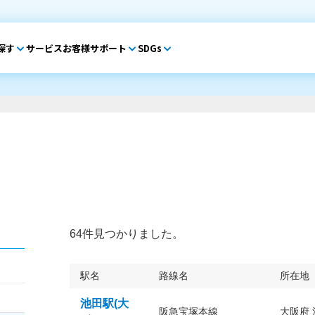
探す
サービス
お客様サポート
SDGs
64件見つかりました。
駅名
路線名
所在地
池田駅(大
阪急宝塚本線
大阪府