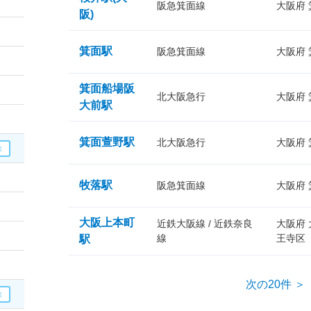
阪急箕面線
大阪府
阪)
箕面駅
阪急箕面線
大阪府
箕面船場阪
北大阪急行
大阪府
大前駅
箕面萱野駅
北大阪急行
大阪府
牧落駅
阪急箕面線
大阪府
大阪上本町
近鉄大阪線 / 近鉄奈良
大阪府
線
王寺区
駅
次の20件 ＞