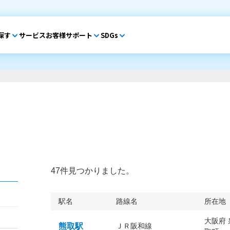
探す
サービス
お客様サポート
SDGs
47件見つかりました。
駅名
路線名
所在地
大阪府
熊取駅
ＪＲ阪和線