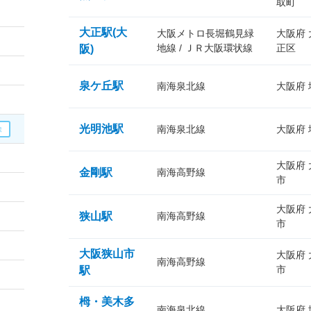
取町
大正駅(大
大阪メトロ長堀鶴見緑
大阪府
地線 / ＪＲ大阪環状線
正区
阪)
泉ケ丘駅
南海泉北線
大阪府
光明池駅
南海泉北線
大阪府
大阪府
金剛駅
南海高野線
市
大阪府
狭山駅
南海高野線
市
大阪狭山市
大阪府
南海高野線
市
駅
栂・美木多
南海泉北線
大阪府