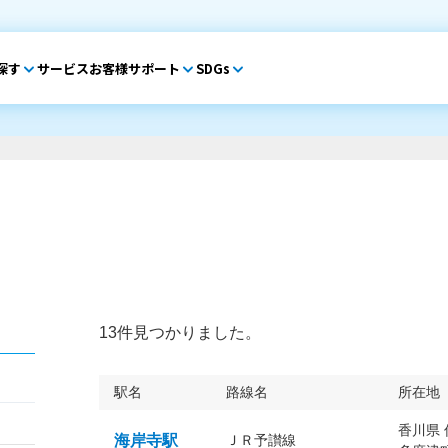
探す
サービス
お客様サポート
SDGs
13件見つかりました。
駅名
路線名
所在地
香川県
海岸寺駅
ＪＲ予讃線