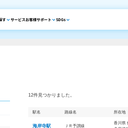
探す
サービス
お客様サポート
SDGs
12件見つかりました。
駅名
路線名
所在地
香川県
海岸寺駅
ＪＲ予讃線