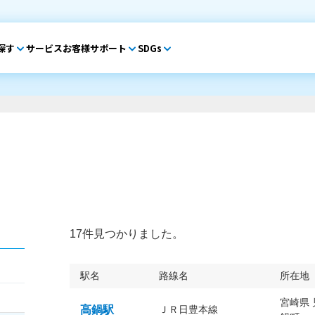
探す
サービス
お客様サポート
SDGs
17件見つかりました。
駅名
路線名
所在地
宮崎県
高鍋駅
ＪＲ日豊本線