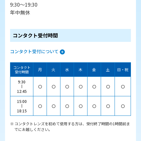
9:30～19:30
年中無休
コンタクト受付時間
コンタクト受付について
コンタクト
月
火
水
木
金
土
日・祝
受付時間
9:30
〇
〇
〇
〇
〇
〇
〇
12:45
15:00
〇
〇
〇
〇
〇
〇
〇
18:15
コンタクトレンズを初めて使用する方は、受付終了時間の1時間前ま
でにお越しください。