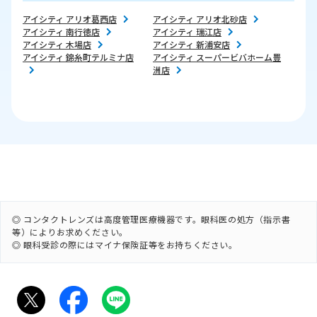
アイシティ アリオ葛西店
アイシティ アリオ北砂店
アイシティ 南行徳店
アイシティ 瑞江店
アイシティ 木場店
アイシティ 新浦安店
アイシティ 錦糸町テルミナ店
アイシティ スーパービバホーム豊
洲店
◎ コンタクトレンズは高度管理医療機器です。眼科医の処方（指示書
等）によりお求めください。
◎ 眼科受診の際にはマイナ保険証等をお持ちください。