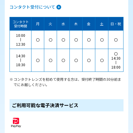
コンタクト受付について
コンタクト
月
火
水
木
金
土
日・祝
受付時間
10:00
〇
〇
〇
〇
〇
〇
〇
12:30
〇
14:30
14:30
〇
〇
〇
〇
〇
〇
18:30
18:00
コンタクトレンズを初めて使用する方は、受付終了時間の30分前ま
でにお越しください。
ご利用可能な電子決済サービス