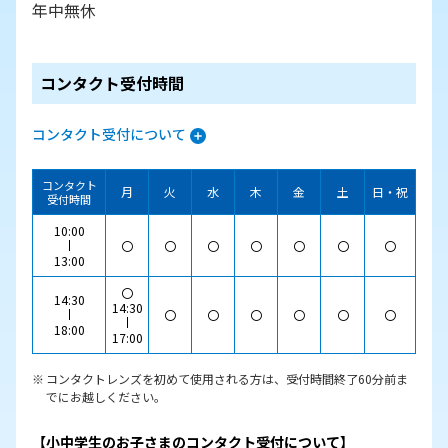
年中無休
コンタクト受付時間
コンタクト受付について
コンタクト
月
火
水
木
金
土
日・祝
受付時間
10:00
〇
〇
〇
〇
〇
〇
〇
13:00
〇
14:30
14:30
〇
〇
〇
〇
〇
〇
18:00
17:00
コンタクトレンズを初めて使用される方は、受付時間終了60分前ま
でにお越しください。
【小中学生のお子さまのコンタクト受付について】