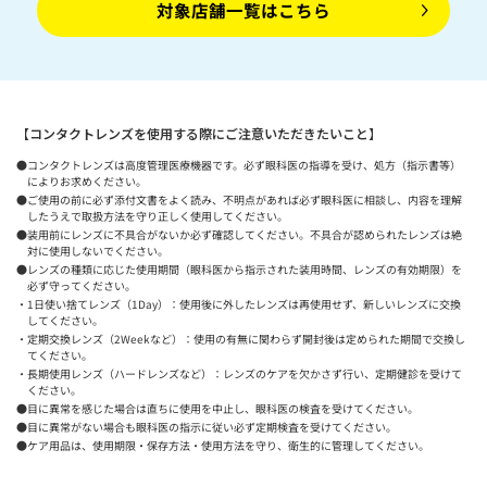
対象店舗一覧はこちら
【コンタクトレンズを使用する際にご注意いただきたいこと】
●コンタクトレンズは高度管理医療機器です。必ず眼科医の指導を受け、処方（指示書等）
によりお求めください。
●ご使用の前に必ず添付文書をよく読み、不明点があれば必ず眼科医に相談し、内容を理解
したうえで取扱方法を守り正しく使用してください。
●装用前にレンズに不具合がないか必ず確認してください。不具合が認められたレンズは絶
対に使用しないでください。
●レンズの種類に応じた使用期間（眼科医から指示された装用時間、レンズの有効期限）を
必ず守ってください。
・1日使い捨てレンズ（1Day）：使用後に外したレンズは再使用せず、新しいレンズに交換
してください。
・定期交換レンズ（2Weekなど）：使用の有無に関わらず開封後は定められた期間で交換し
てください。
・長期使用レンズ（ハードレンズなど）：レンズのケアを欠かさず行い、定期健診を受けて
ください。
●目に異常を感じた場合は直ちに使用を中止し、眼科医の検査を受けてください。
●目に異常がない場合も眼科医の指示に従い必ず定期検査を受けてください。
●ケア用品は、使用期限・保存方法・使用方法を守り、衛生的に管理してください。