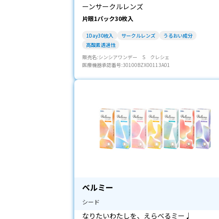
ーンサークルレンズ
片眼1パック30枚入
1Day30枚入
サークルレンズ
うるおい成分
高酸素透過性
販売名:シンシアワンデー S クレシェ
医療機器承認番号:30100BZX00113A01
ベルミー
シード
なりたいわたしを、えらべるミー♩