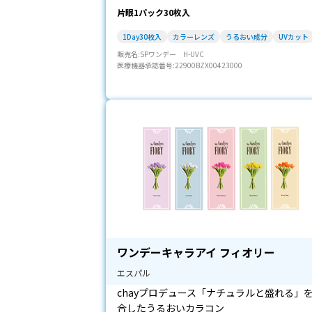
片眼1パック30枚入
1Day30枚入
カラーレンズ
うるおい成分
UVカット
販売名:SPワンデー H-UVC
医療機器承認番号:22900BZX00423000
ワンデーキャラアイ フィオリー
エスパル
chayプロデュース「ナチュラルと盛れる」
合したうるおいカラコン