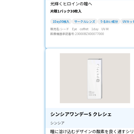
光輝くヒロインの瞳へ
片眼1パック30枚入
1Day30枚入
サークルレンズ
うるおい成分
UVカッ
販売名:シード Eye coffret 1day UV-M
医療機器承認番号:23000BZX00077000
シンシアワンデーS クレシェ
シンシア
瞳に溶け込むデザインの酸素を良く通すシリ