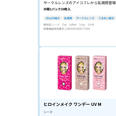
サークルレンズのアイコフレから乱視用登場
片眼1パック30枚入
1Day30枚入
乱視用
サークルレンズ
うるおい成分
販売名:シード Eye coffret 1day UV-M
医療機器承認番号:23000BZX00077000
ヒロインメイク ワンデー UV M
シード