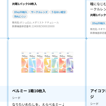
瞳になじ
片眼1パック30枚入
ークルレ
1Day30枚入
サークルレンズ
うるおい成分
片眼1パック
汚れにくい
販売名:ボシュロム メダリスト ナチュレール
1Day30枚入
医療機器承認番号:22400BZX00020000
販売名:ネオサ
医療機器承認番号:
ベルミー 1箱10枚入
アイコフレ
ジ
シード
シード
なりたいわたしを、えらべるミー♩