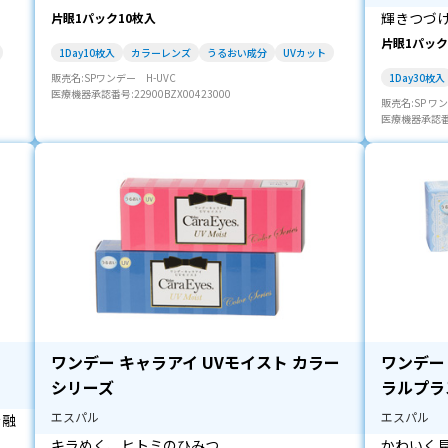
輝きつづ
片眼1パック10枚入
片眼1パック
1Day10枚入
カラーレンズ
うるおい成分
UVカット
販売名:SPワンデー H-UVC
1Day30枚入
医療機器承認番号:22900BZX00423000
販売名:SP ワン
医療機器承認番号:
ワンデー キャラアイ UVモイスト カラー
ワンデー
シリーズ
ラルプラ
エスパル
エスパル
を融
キラめく、ヒトミのひみつ
かわいく