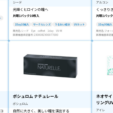
シード
アルコン
光輝くヒロインの瞳へ
くっきり
片眼1パック10枚入
片眼1パック
ト
1Day10枚入
サークルレンズ
うるおい成分
UVカット
1Day30枚入
販売名:シード Eye coffret 1day UV-M
販売名:フォー
医療機器承認番号:23000BZX00077000
医療機器承認番号:
ボシュロム ナチュレール
ネオサイ
リングU
ボシュロム
アイレ
コ
自然に大きく、美しい瞳を演出する