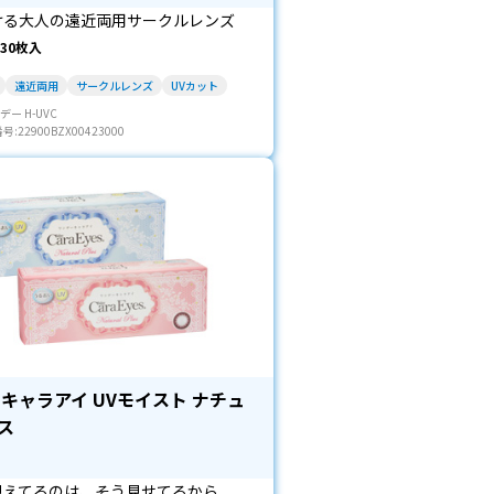
ける大人の遠近両用サークルレンズ
30枚入
遠近両用
サークルレンズ
UVカット
デー H-UVC
22900BZX00423000
 キャラアイ UVモイスト ナチュ
ス
見えてるのは、そう見せてるから