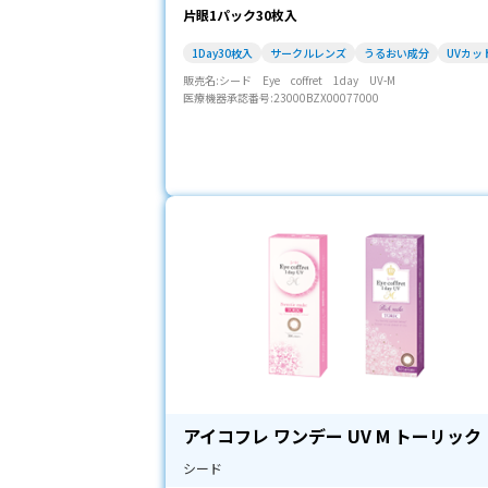
片眼1パック30枚入
1Day30枚入
サークルレンズ
うるおい成分
UVカッ
販売名:シード Eye coffret 1day UV-M
医療機器承認番号:23000BZX00077000
アイコフレ ワンデー UV M トーリック
シード