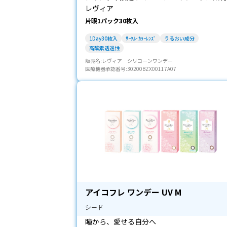
レヴィア
片眼1パック30枚入
1Day30枚入
ｻｰｸﾙ･ｶﾗｰﾚﾝｽﾞ
うるおい成分
高酸素透過性
販売名:レヴィア シリコーンワンデー
医療機器承認番号:30200BZX00117A07
アイコフレ ワンデー UV M
シード
瞳から、愛せる自分へ