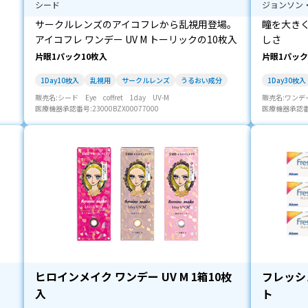
シード
ジョンソン
サークルレンズのアイコフレから乱視用登場。
瞳を大き
アイコフレ ワンデー UV M トーリックの10枚入
しさ
片眼1パック10枚入
片眼1パック
1Day10枚入
乱視用
サークルレンズ
うるおい成分
1Day30枚入
販売名:シード Eye coffret 1day UV-M
販売名:ワンデ
医療機器承認番号:23000BZX00077000
医療機器承認番号:
ヒロインメイク ワンデー UV M 1箱10枚
フレッシ
入
ト