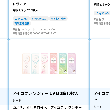
レヴィア
片眼1パック
片眼1パック10枚入
1Day30枚入
1Day10枚入
ｻｰｸﾙ･ｶﾗｰﾚﾝｽﾞ
うるおい成分
販売名:ラフォ
高酸素透過性
医療機器承認番号:
販売名:レヴィア シリコーンワンデー
医療機器承認番号:30200BZX00117A07
アイコフレ ワンデー UV M 1箱10枚入
アイコフレ
ト
シード
シード
瞳から、愛せる自分へ。アイコフレ ワンデー