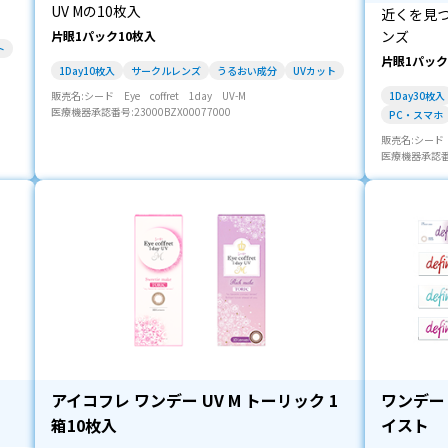
UV Mの10枚入
近くを見
ンズ
片眼1パック10枚入
ト
片眼1パック
1Day10枚入
サークルレンズ
うるおい成分
UVカット
販売名:シード Eye coffret 1day UV-M
1Day30枚入
医療機器承認番号:23000BZX00077000
PC・スマホ
販売名:シード E
医療機器承認番号:
アイコフレ ワンデー UV M トーリック 1
ワンデー
箱10枚入
イスト