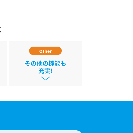
能
Other
その他の機能も
充実!