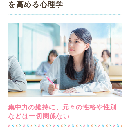
集中力の維持に、元々の性格や性別
などは一切関係ない
「今日こそ、この仕事をやっつける
ぞ！」と思って取り掛かったものの…あ
っという間に他のことに気が移ってしま
っている。気づいたらスマホをいじって
いたり、インターネットで検索をしてい
たり。そのような悩みを持っている方は
意外に多いようです。集中力のある人と
ない人。それは一体、何によって左右さ
れるのでしょうか。元々の性格から？Ｉ
Ｑの高さ？性別の違い？…いえいえ、実
は、それらは集中力とあまり関係があり