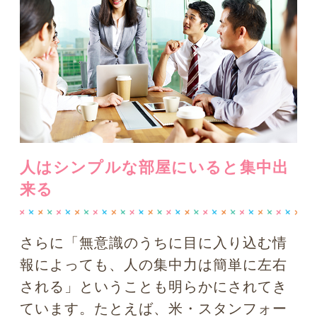
アが浮かびやすくなりますよね。けれ
ど、その状態を長く持続させる（＝集中
力を保つ）ためには、それらの刺激がか
えって邪魔になってしまう。なかなか難
しいものですね。
つまり、新しいことを企画したり、アイ
デアをどんどん広げたりするには、いろ
いろなものが目に映る環境（＝移動中や
賑やかなカフェ、資料がたくさんある部
屋など）の方が適していますが、
物事を
文章化したり体系立てて考えたりするな
ど、頭の中を整理整頓し集中するための
環境はシンプルに仕事だけができる部
屋、ひとりで物事を考えられる場所、静
かで目移りするもののない環境が必要に
なってくる
ということ。
このように、もし
あなたに集中力がない
としたら、それはあなたのせいではなく
単に環境が整っていない可能性大
なので