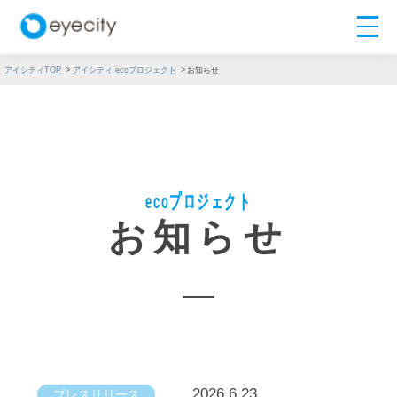
アイシティTOP
アイシティ ecoプロジェクト
お知らせ
ecoプロジェクト
お知らせ
2026.6.23
プレスリリース
「アイシティ ecoプロジェクト」 大阪府大阪市
都島区と協定を締結 市内自治体との協定締結は
5例目 使い捨てコンタクトレンズ空ケースの回
収活動を開始
(PDF703KB)