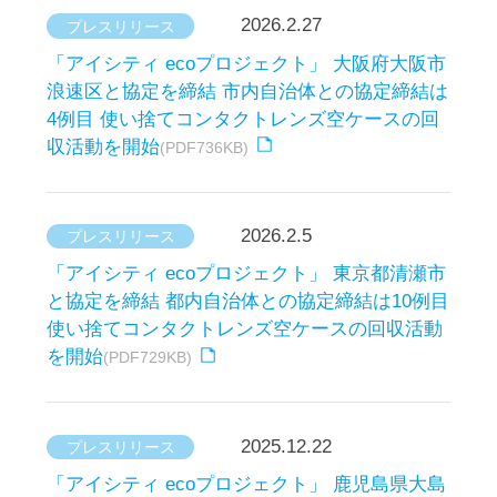
2025.9.18
プレスリリース
「アイシティ ecoプロジェクト」 高知県四万十
市と協定を締結 県内自治体との協定締結は初
使い捨てコンタクトレンズ空ケースの回収活動
を開始
(PDF698KB)
2025.9.10
プレスリリース
マンションで使い捨てコンタクトレンズ空ケー
ス回収 「アイシティ ecoプロジェクト」と「あ
なぶきハウジングサービス」が協働開始 2026年
度中に全国の分譲マンションに回収ボックスを
設置予定
(PDF852KB)
1
2
3
4
5
6