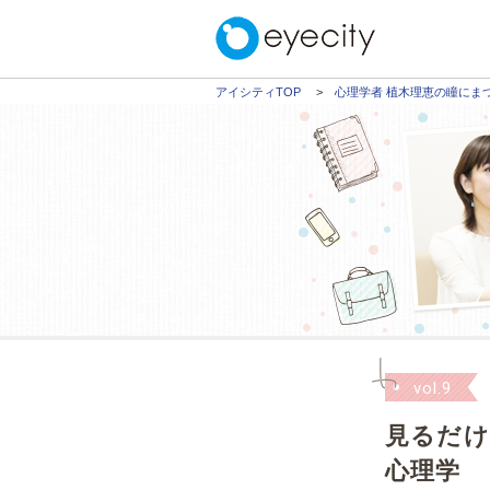
アイシティTOP
心理学者 植木理恵の瞳にま
vol.9
見るだけ
心理学