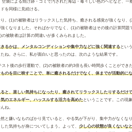
は、空襲による焼け跡・ゴミで汚された海辺・毒々しい色のヘビなど、一
イドを同様に見続ける。
り。(1)の被験者はリラックスした気持ち、癒される感覚が強くなり、(
強くなりました。そればかりでなく、(1)の被験者はその後の計算問題
2)の被験者は計算の間違いが多くみられました。
生きるかは、メンタルコンディションや集中力などに強く関連する
とい
したね。さらに、私が面白いと思ったのは、次のような結果です。
はテスト後の歩行運動で、(2)の被験者の約3倍も長い時間歩くことができ
なものを目に映すことで、単に癒されるだけでなく、体までが活動的に
見ると、楽しい気持ちになったり、癒されてリラックスしたりするだけ
る気のエネルギー、ハッスルする活力を高めた
ということです。この現
せんね。
漫然と嫌いなものばかり見ていると、やる気が下がり、集中力がなくな
とした気持ちが身についてしまう。よって、
少し心の状態が良くないな