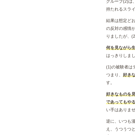
グループ(2)
持たれるスラ
結果は想定どお
の反対の感情が
りましたが、(
何を見ながら
はっきりしま
(1)の被験者
つまり、
好き
す。
好きなものを
であってもや
い手はありま
逆に、いつも
え、うつうつ