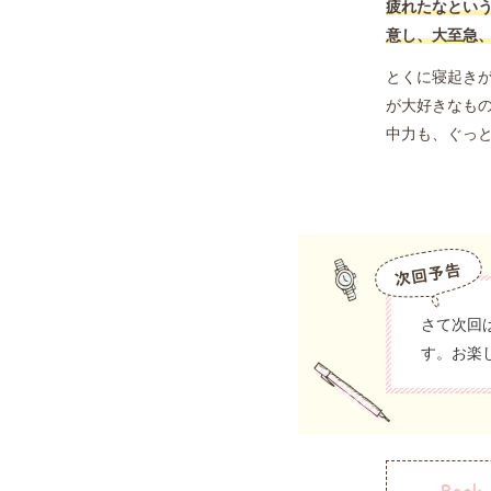
疲れたなとい
意し、大至急
とくに寝起き
が大好きなも
中力も、ぐっ
さて次回
す。お楽