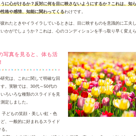
ように心がけるか？反対に何を目に映さないようにするか？これは、知
の性格や感情、知能に関わってくる
わけです。
が疲れたときやイライラしているときは、目に映すものを意識的に工夫
はいかがでしょうか？これは、心のコンディションを手っ取り早く変え
の写真を見ると、体も活
！
の研究は、これに関して明確な回
す。実験では、30代～50代の
、いろいろな種類のスライドを見
を測定しました。
は、子どもの笑顔・美しい虹・色
など、一般的に好まれるスライド
ける。