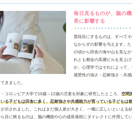
毎日見るものが、脳の機
長に影響する
普段目にするものは、すべてそ
なからずの影響を与えます。た
の頃から田舎の海や山を見なが
れとも都会の高層ビルを見上げ
か。心理学ではそれによって、
感受性の強さ・忍耐強さ・共感
ってきました。
・コロンビア大学で10歳～12歳の児童を対象に研究したところ、
空間
ている子どもは田舎に多く、忍耐強さや共感能力が育っている子どもは
向が示されました。これはまだ個人差が大きく、一概に正しいといえる
から目に映るものは、脳の機能や心の成長過程にダイレクトに作用して
。