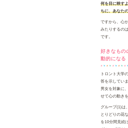
何を目に映す
ちに、あなた
ですから、心
みたりするの
です。
好きなもの
動的になる
トロント大学
答を示していま
男女を対象に
せて心の動き
グループ(1)
とりどりの花
を10分間見続