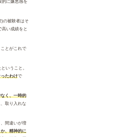
般的に嫌悪感を
2)の被験者はそ
で高い成績をと
うことがこれで
たということ。
なったわけ
で
でなく、一時的
象、取り入れな
り、間違いが増
とか、精神的に