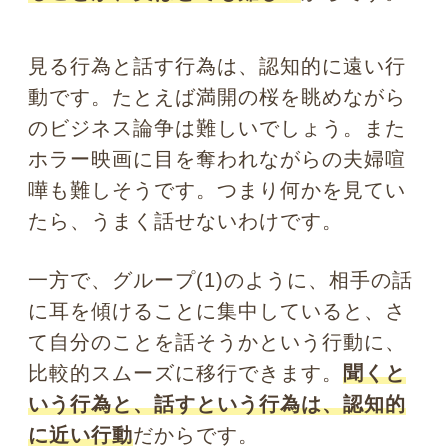
カナダ大学の研究チームでは、
私は緊張
せずに話せると自信をもって回答した人
の85％が、他者のビジュアルは気にせ
ず、話す内容に耳を傾けている
という調
査結果を報告しています。ここからも
自
己紹介などで緊張しない人は、視覚より
も聴覚を敏感にしている
ことがわかりま
すね。
緊張症治療の研究でも、サングラスをか
けて話すと普段よりもリラックスして話
せる、相手の顔をあまり見ずに、話して
いる内容のメモを取らせると緊張が和ら
いだといった報告もあります。緊張症の
元凶、それは
他者の顔を見すぎたり、相
手の表情を気にしすぎたりした結果、十
分に話を聞けていないまま、自分が話さ
なくてはならないというパニックな状況
に陥る
からということに尽きそうです。