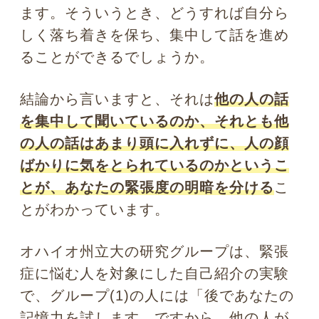
で、グループ(2)の人には「後であなたの
記憶力を試します。ですから、なるべく
集中して他の人の顔立ちや服装を目に焼
き付けてください」とお願いしました。
つまり、グループ(1)には聴覚を研ぎ澄ま
せなさい、グループ(2)には視覚を研ぎ澄
ませなさいと伝えておいたわけです。さ
て、どちらのグループが自分の自己紹介
で緊張せずに自分の話ができたでしょう
か？
それは断然(1)のグループでした。
他者の
話を懸命に聞いていた方が、自分の番に
なったとき、落ち着いて話ができた
ので
す。反対にグループ(2)はあまり良くない
結果となりました。普段以上に声がうわ
ずったり、体が震えたり、予定していた
ことを話せなかったりといったあがり症
状が強く出てしまったのです。どうして
こんな結果になったのでしょうか。