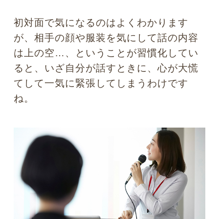
私は視力が悪いので、コンタクトレンズ
がないと暮らしづらいのですが、今日は
緊張していると自覚するほどの大きなイ
ベントなどでは、あえてコンタクトの度
数を普段よりも弱めに調節したものに変
えて話をすることもあります。あくまで
私個人の場合ですが、一番よく見えるコ
ンタクトと、生活に支障が出ない程度の
弱めのコンタクトの2種類を用意していま
す。そして、場面によって、今日はこの
くらいの見え方がうまく行きそうだと使
い分けると、緊張度はかなりコントロー
ルできます。
普段、カウンセリングをしているとき
は、一日に何十人ものクライアントと初
めて会うわけなのですが、そういうとき
は、必要以上に相手の目をのぞき込んだ
り、服装を見たりはしません。お互いに
緊張感が走るからです。むしろ、少し目