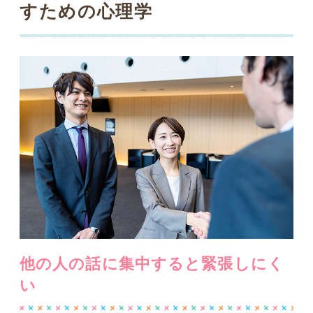
他の人の話に集中すると緊張しにく
い
初対面の人と話すときは、誰でも緊張し
ますよね。良い人と思われたいとか、逆
に変な人と思われたくないなど、自分の
評価を過度に気にする人ほど、そういう
傾向があるようです。緊張をするのは、
それだけあなたが真面目な人だという証
し。できれば、その真面目さをキープし
たまま、緊張せずに上手く話せるように
なりたいものですね。
たとえば、新しい職場での懇親会や仕事