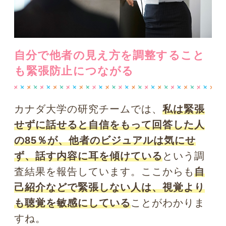
を閉じたり、メモをとったりしながら、
とにかく相手の話に耳を立てて注意深く
聞いています。
相手のみならず、自分が
リラックスするために大事なのは、とに
かく人の話をよく聞くこと
です。
鮮明に見えるというのはとても幸福で大
切なことですが、もしあなたが緊張でお
悩みの場合は、心の鍛錬よりも、まずは
身近なツールを増やしてみたらいかがで
しょう。私のように
何種類かの度数のコ
ンタクトを作っておいて、ケースバイケ
ースで見え方にグラデーションをつける
のも、試してみる価値がありますよ。
Photo by pixta
さて次回は、「モノを覚えるコツって!? 視覚を使
った記憶力UPの心理学」についてお教えします。