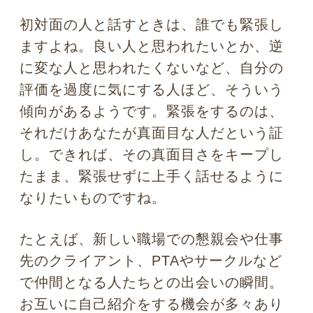
先のクライアント、PTAやサークルなど
で仲間となる人たちとの出会いの瞬間。
お互いに自己紹介をする機会が多々あり
ます。そういうとき、どうすれば自分ら
しく落ち着きを保ち、集中して話を進め
ることができるでしょうか。
結論から言いますと、それは
他の人の話
を集中して聞いているのか、それとも他
の人の話はあまり頭に入れずに、人の顔
ばかりに気をとられているのかというこ
とが、あなたの緊張度の明暗を分ける
こ
とがわかっています。
オハイオ州立大の研究グループは、緊張
症に悩む人を対象にした自己紹介の実験
で、グループ(1)の人には「後であなたの
記憶力を試します。ですから、他の人が
話している内容をなるべく集中して聞い
てください」とお願いしました。一方