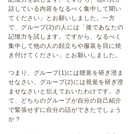
それはグループ(2)のように
相手の表情や
服装などのビジュアル優位の認識が起動
されていると、頭の中で私は何をどう伝
えようかというロジック優位に切り替え
ることが、実はとても難しい
からです。
見る行為と話す行為は、認知的に遠い行
動です。たとえば満開の桜を眺めながら
のビジネス論争は難しいでしょう。また
ホラー映画に目を奪われながらの夫婦喧
嘩も難しそうです。つまり何かを見てい
たら、うまく話せないわけです。
一方で、グループ(1)のように、相手の話
に耳を傾けることに集中していると、さ
て自分のことを話そうかという行動に、
比較的スムーズに移行できます。
聞くと
いう行為と、話すという行為は、認知的
に近い行動
だからです。