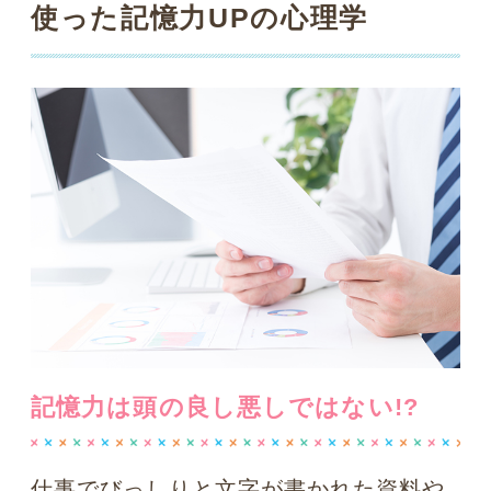
記憶力は頭の良し悪しではない!?
仕事でびっしりと文字が書かれた資料や
企画書などを「ちょっとこれ、読んでお
いて」と渡されたとき。
すんなり頭にイ
ンプットできるタイプと、見ただけでお
手上げになってしまうタイプ
の方がいま
すよね。しかし後者の方、あきらめては
いけません！
実は
この差は国語力や言語IQの違い、つ
まり頭の良し悪しから端を発したもので
はなかったのです。
では、何がこの明暗
を分けているかというと、心理学では次