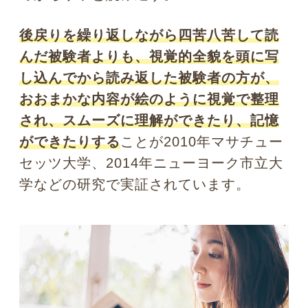
読むことです。たとえば「ここは私だっ
たらこう書くけどね」「こんなこと書く
からわかりにくい」「自分なら結論をも
っと頭にもってくるのに」など、
自分の
ことは棚に上げて、心の中でその文章に
ツッコミやダメ出しをしながら読むこと
です。
なんだかちょっとイヤな奴に聞こえるか
もしれませんが、これは記憶の心理学で
重視されている「メタ・セルフモニタリ
ング(俯瞰的な自己観察)」という方法。
この効果はかなり大きいことがわかって
います。
ただ素直に資料や長文を読むのは、受け
身の姿勢です。心が受け身であるとき、
人は深い記憶ができません。理解する力
も小さくなることが心理学の研究でわか
っています。しかし「自分だったらこう
書くけど」とクリティカルに頭を巡らせ