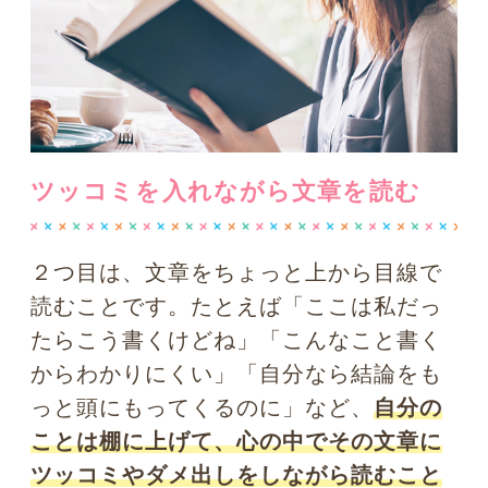
ながら読むのは、とても能動的な読み方
です。
人は心が能動的、つまり前のめり
で少し攻撃的なときは、記憶力がアップ
する
のです。
ビジネス的な文章を読むときに、目を泳
がせるばかりでわからない・覚えられな
いと苦しむのは、今日で卒業しましょ
う！
最初はわからないことがあっても読
み飛ばし、最後まで一気に読み進める。
そして、全体を視覚に写し込んだところ
で、もう一度、サラッと上から目線でツ
ッコミを入れながら読んでみてくださ
い。
読書をゆったりと楽しむのとは、ま
た違った視線を意識することで、仕事の
効率がアップしますよ。
Photo by pixta