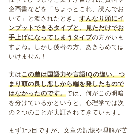
の２つのことが実証されてきています。
まず1つ目ですが、文章の記憶や理解が苦
手な人ほど、内容がわからなくなったら
その前の行やページに戻って、もう一度
読み直す習慣があることがわかっていま
す。一見その方が記憶力や理解度がアッ
プしそうですが、実はその逆の習慣があ
る人の方が、書かれていることの全貌を
より早く記憶できることがわかってきた
のです。
つまり、わからない箇所があってもバッ
サリ読み飛ばして、文章の全貌を写真の
ように自分の目に写し込んでしまう。そ
して視線を前の文に戻すことなく、最後
まで一気に読む。その後で、もう一度初
めからサッと読み返す。
後戻りを繰り返しながら四苦八苦して読
んだ被験者よりも、視覚的全貌を頭に写