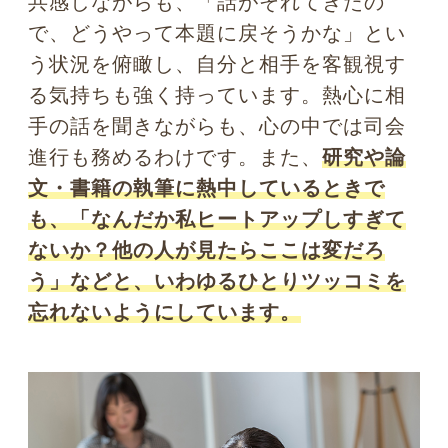
な？ここはOKだな」という俯瞰する気持
ちを置き去りにして、ただ読み進めてし
まっただけということ。反対に、
メタ認
知の強い子どもは、たいして教科書に熱
中しなくても「自分はこことここは苦手
そうだな」という自分に対して、客観視
する・第三者目線で見るという読み方が
出来ていて、その部分だけをしっかり復
習し、その結果、成績も優秀
とのこと。
これは、我々大人の仕事でも同じです
ね。
ただ熱くなるだけでなく、また焦っ
たり嘆いたりするのではなく、「今、何
が問題なのか？」「どこまでこの話は進
んでいるのだろう？」というメタな自分
を持ってみる。これはあなたのメンタル
を楽にするだけでなく、もう一段階、仕
事がデキる人になるためのヒントになる
と思いますよ。
Photo by pixta