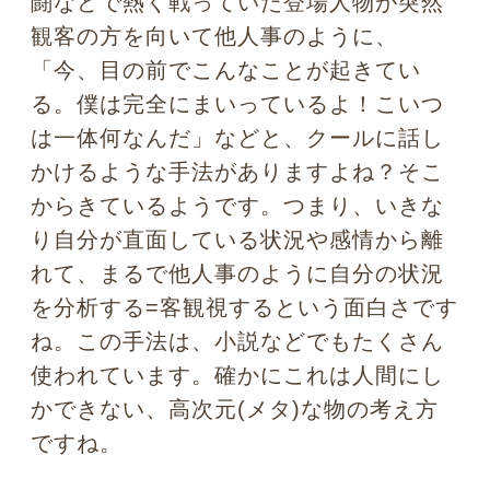
静になり、スーッと気持ちが楽になるこ
とが多い
もの。私はカウンセリングの仕
事をしていますが、クライアントとずっ
とムキになって討論していても解決はし
ません。相手の話を「認知」でしっかり
共感しながらも、「話がそれてきたの
で、どうやって本題に戻そうかな」とい
う状況を俯瞰し、自分と相手を客観視す
る気持ちも強く持っています。熱心に相
手の話を聞きながらも、心の中では司会
進行も務めるわけです。また、
研究や論
文・書籍の執筆に熱中しているときで
も、「なんだか私ヒートアップしすぎて
ないか？他の人が見たらここは変だろ
う」などと、いわゆるひとりツッコミを
忘れないようにしています。