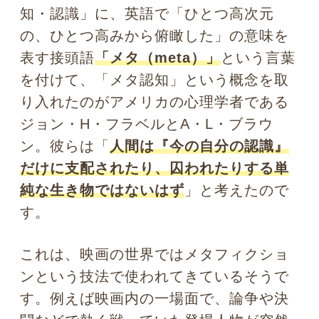
る。僕は完全にまいっているよ！こいつ
は一体何なんだ」などと、クールに話し
かけるような手法がありますよね？そこ
からきているようです。つまり、いきな
り自分が直面している状況や感情から離
れて、まるで他人事のように自分の状況
を分析する=客観視するという面白さです
ね。この手法は、小説などでもたくさん
使われています。確かにこれは人間にし
かできない、高次元(メタ)な物の考え方
ですね。
誰かと大喧嘩をしているときや、何かに
無我夢中で他の事が疎かになっていると
きなどには、特に自ら俯瞰的になって
「おいおい、自分はいつまでこんなこと
をやっているのだ」と、急に（目には見
えない）観客に、「まいったね」と話し
かけるようなクセをつけてみてくださ
い。すると、
急に「自分はいつまでこん
なことだけに、囚われているのだ」と冷