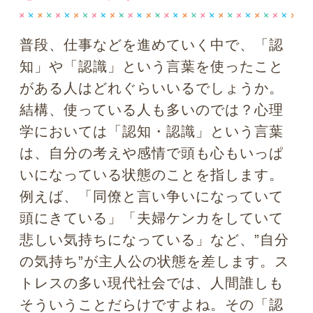
の気持ち”が主人公の状態を差します。ス
トレスの多い現代社会では、人間誰しも
そういうことだらけですよね。その「認
知・認識」に、英語で「ひとつ高次元
の、ひとつ高みから俯瞰した」の意味を
表す接頭語
「メタ（meta）」
という言葉
を付けて、「メタ認知」という概念を取
り入れたのがアメリカの心理学者である
ジョン・H・フラベルとA・L・ブラウ
ン。彼らは「
人間は『今の自分の認識』
だけに支配されたり、囚われたりする単
純な生き物ではないはず
」と考えたので
す。
これは、映画の世界ではメタフィクショ
ンという技法で使われてきているそうで
す。例えば映画内の一場面で、論争や決
闘などで熱く戦っていた登場人物が突然
観客の方を向いて他人事のように、
「今、目の前でこんなことが起きてい