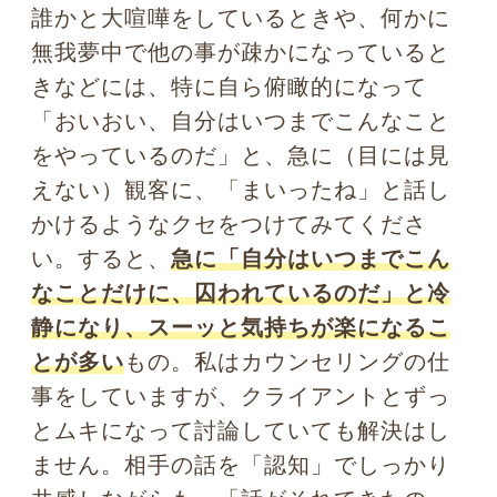
自分を客観視してみることで成績や
業績の向上が見込まれる
ちなみにロンドン大学の研究(1998年)に
よると、このメタ認知がある子どもと、
まったく意識していない子どもでは、あ
る決定的な違いが見つかったそうです。
それは、
メタ認知のない子どもは、勉強
全般においてどんなに努力していても、
「自分はどこが分からないのかが、分か
らない」と口を揃えて言う
こと。つま
り、熱中して教科書を読み込んでいて
も、「今、自分はここ分かっているのか