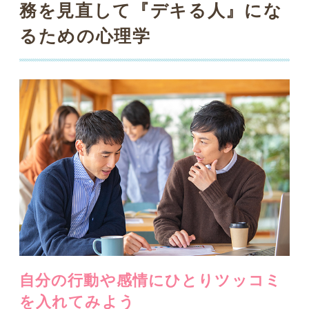
自分の行動や感情にひとりツッコミ
を入れてみよう
普段、仕事などを進めていく中で、「認
知」や「認識」という言葉を使ったこと
がある人はどれぐらいいるでしょうか。
結構、使っている人も多いのでは？心理
学においては「認知・認識」という言葉
は、自分の考えや感情で頭も心もいっぱ
いになっている状態のことを指します。
例えば、「同僚と言い争いになっていて
頭にきている」「夫婦ケンカをしていて
悲しい気持ちになっている」など、”自分