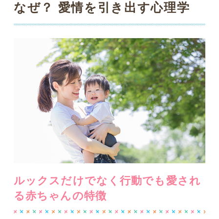
ルックスだけでなく行動でも愛され
る赤ちゃんの特徴
電車やエレベーターに乗り合わせた赤ち
ゃんが、ジーっとこちらを見つめてく
る。そんなとき、まったくの他人なの
に、すごくドキッとしたり、戸惑ったり
することはありませんか？
赤ちゃんは私
たちの「可愛い」「お世話したい」とい
う気持ちを一瞬にしてアップさせる刺激
的な存在
です。これは人間の赤ちゃんの
みならず、イヌやネコなどの哺乳類、ま
た鳥類や爬虫類の赤ちゃんでも同じ。生
物の赤ちゃんは人を強く魅了する魔法を