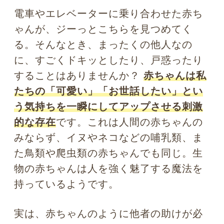
持っているようです。
実は、赤ちゃんのように他者の助けが必
要なものに出会ったとき、私たちに沸き
起こる「可愛い」という感情に関する研
究が心理学や人体工学などの様々なジャ
ンルで積み重ねられてきています。その
中でオーストリアの動物行動学者である
コンラート・ローレンツは、生物の赤ち
ゃんが持つ独特の魅力を「ベビースキー
マ」と提唱しました。ローレンツが提唱
する人間の赤ちゃんの持つベビースキー
マは大きく分けて3つのポイントがありま
す。
1つ目は、赤ちゃん特有の「全体バラン
ス」。つまり、頭が大きくて、頬がふっ
くらと丸い。手足が小さくて短いという
特徴。そして赤ちゃんの体は全体的に安
定感がなく、クニャクニャと動いていま
すよね。それを見ると、大人は思わず抱