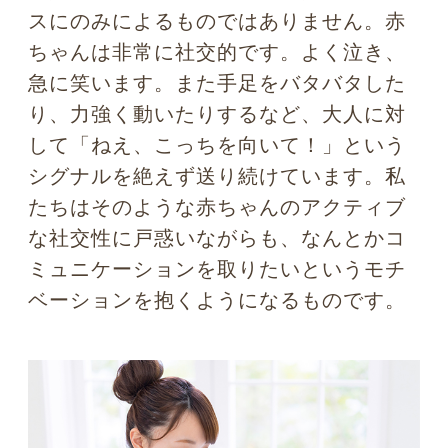
るには、ベビースキーマを利用したメイ
クでも応用出来ます。たとえば
瞳の位置
を下に見せるようなヘアデザインや瞳を
瑞々しく見せるアイメイク、ルージュの
彩り方などで赤ちゃんのような可愛らし
さを引き出せるかもしれませんね。
赤ち
ゃんから引き出される養育欲求・接近欲
求。ここから私たちが学べるヒントは、
無数にあると思いますよ。
Photo by pixta
さて、次回は「相手が泣いた時はどうすればい
い？ 好意の返報性の心理学」についてお教えしま
す。お楽しみに！
恋はただ盲目？ 恋愛におけるア