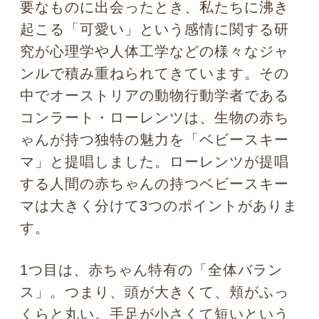
き上げたくなりますし、お世話したくな
る気持ちが高まるものです。2つ目は、
「唇」です。赤ちゃんは「おちょぼ口」
で、上唇がとんがって、少し開いている
ことが多いですね。そんな形状を見る
と、大人は「何かを食べさせたい」「コ
ミュニケーションを取りたい」という気
持ちが引き出されます。そして決定的な
のは「瞳」です。顔の中で瞳が真ん中よ
りも下に付いていて、大人よりもずっと
丸い。そしてどんな色の瞳でも、輪郭が
くっきりしている。そのようなベビース
キーマがあるようです。
前述のように電車やエレベーターで赤ち
ゃんから見つめられると、どんな人でも
無視をするのが難しいでしょう。このよ
うに
赤ちゃんに対して自然と感じる「可
愛い」という感情＝ベビースキーマは、
大人に「なんとかしてこの子を守り抜こ