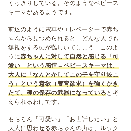
メイクを上手に使えば、愛され顔に
変身できる!?
このベビースキーマの特徴は、ぬいぐる
みやゆるキャラ、アニメキャラクターの
デザインにも幅広く活かされています。
他者(ファン)に「仲良くなりたい(接近欲
求)」「守りたい(養育欲求)」という気持
ちを与えるには、デザインや動き方でお
手本になるところが多いわけです。
大人でも、自分自身を「この人と仲良く
なりたい」「面倒を見てあげたい」と他
者から思われるようなルックスに近づけ