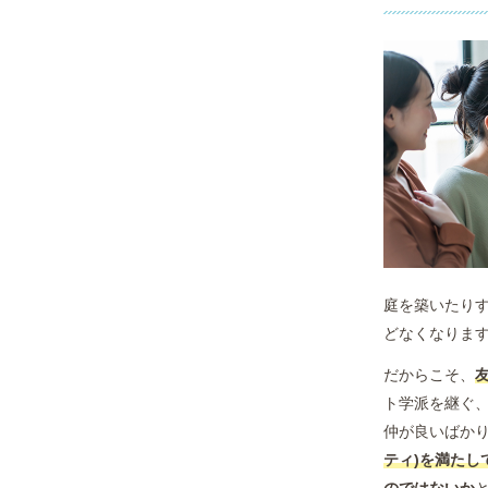
庭を築いたり
どなくなりま
だからこそ、
友
ト学派を継ぐ
仲が良いばか
ティ)を満た