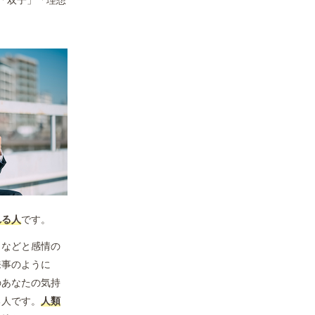
「双子」「理想
れる人
です。
」などと感情の
来事のように
のあなたの気持
る人です。
人類