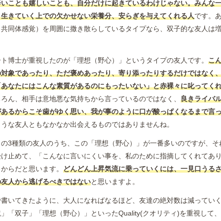
辛いことも嬉しいことも、自分だけに起きているわけじゃない。みんな
。生きていく上での欠かせない栄養分、安らぎを与えてくれる人
です。
（共同体感覚）を周囲に撒き散らしているタイプなら、双子的な友人は
ート博士が重視したのが「理想（野心）」というタイプの友人です。
こ
の対象であったり、ただ褒めあったり、寄り添ったりするだけではなく
「あなたにはこんな素質があるのにもったいない」と赤裸々に叱ってく
ちろん、相手は意地悪な気持ちから言っているのではなく、
良きライバ
があるからこそ歯がゆく思い、我が事のように口が酸っぱくなるまで言
ような友人ともなかなか出会えるものではありませんね。
この3種類の友人のうち、この「理想（野心）」が一番多いのですが、そ
受け止めて、「こんなに言いにくい事を、私のために指摘してくれてあ
るからだと思います。
どんどん上昇気流に乗っていくには、一見口うる
の友人から逃げるべきではない
と思いますよ。
で書いてきたように、大人になればなるほど、友達の絶対数は減ってい
」「双子」「理想（野心）」といったQuality(クオリティ)を重視して