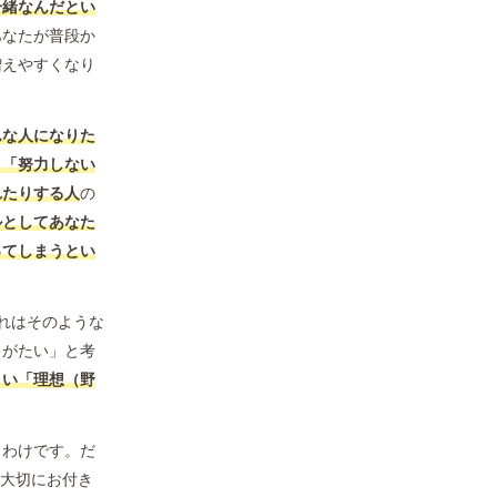
一緒なんだとい
あなたが普段か
増えやすくなり
んな人になりた
、「努力しない
れたりする人
の
ルとしてあなた
ってしまうとい
れはそのような
りがたい」と考
さい「理想（野
くわけです。だ
、大切にお付き