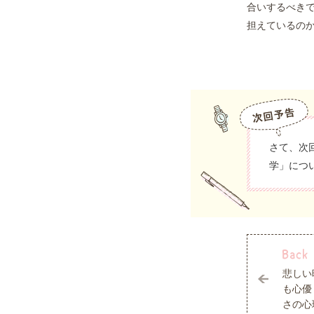
合いするべき
担えているの
さて、次
学」につ
悲しい
も心優
さの心