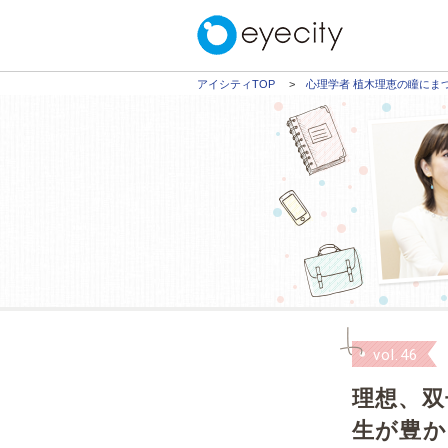
アイシティTOP
心理学者 植木理恵の瞳にま
vol.46
理想、双
生が豊か