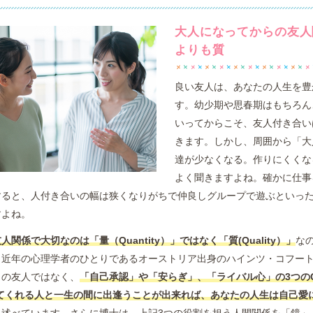
大人になってからの友人
よりも質
良い友人は、あなたの人生を豊
す。幼少期や思春期はもちろん
いってからこそ、友人付き合い
きます。しかし、周囲から「大
達が少なくなる。作りにくくな
よく聞きますよね。確かに仕事
すると、人付き合いの幅は狭くなりがちで仲良しグループで遊ぶといっ
すよね。
人関係で大切なのは「量（Quantity）」ではなく「質(Quality）」
な
、近年の心理学者のひとりであるオーストリア出身のハインツ・コフー
りの友人ではなく、
「自己承認」や「安らぎ」、「ライバル心」の3つのQua
してくれる人と一生の間に出逢うことが出来れば、あなたの人生は自己愛