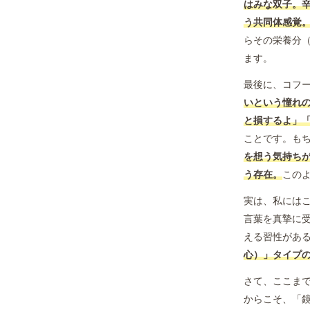
はみな双子。
う共同体感覚
らその栄養分
ます。
最後に、コフ
いという憧れ
と損するよ」
ことです。も
を想う気持ち
う存在。
この
実は、私には
言葉を真摯に
える習性があ
心）」タイプ
さて、ここま
からこそ、「鏡