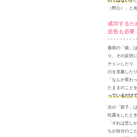
のではないか
（野心）」と
成功するた
忠告も必要
最初の「鏡」
り、その反対
チェンしたり
のを克服した
「なんか変わ
たままのこと
っているだけ
次の「双子」
吐露をしたと
「それは悲し
ちが自分のこ