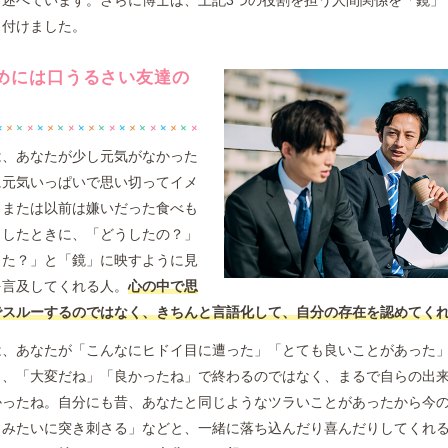
と述べています。さらに博士は、上記3つの役割を担う人間関係を「鏡」
名付けました。
めには口うるさい友達の
は、あなたが少し元気がなかった
に元気いっぱいで思い切ってイメ
、または以前は嫌いだった食べも
りしたときに、「どうしたの？」
った？」と「鏡」に映すように見
を言及してくれる人。
心の中で思
でスルーするのではなく、きちんと言語化して、自分の存在を認めてく
は、あなたが「こんなにヒドイ目に遭った」「とても良いことがあった
き、「大変だね」「良かったね」で終わるのではなく、まるで自らの出
かったね。自分にも昔、あなたと同じようなツラいことがあったから今
とみたいに突き刺さる」などと、一緒に落ち込んだり喜んだりしてくれ