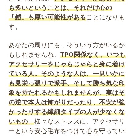
で、大事なヒントになりそうですね。
Photo by pixta
さて、次回は「『とっつきにくそう…』と思われ
がちな方へ！ ゲインロス効果の心理学」について
お教えします。お楽しみに！
人に見られるとキレイになるは
ホント？ ウソ？ 美意識にまつわ
る心理学
『とっつきにくそう…』と思わ
れがちな方へ! ゲインロス効果の
心理学