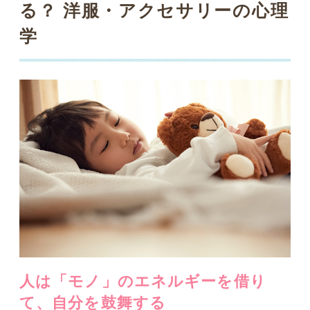
人は「モノ」のエネルギーを借り
て、自分を鼓舞する
5歳ぐらいまでの幼い頃、「このパジャマ
じゃないとイヤ！」とこだわりを持った
り、「ぬいぐるみと一緒に保育園に行
く！」と執着したりして、お母さんやお
父さんを困らせた経験はありませんか？
発達心理学では、このような「モノ」に
対する依存や強い愛着は、大小の差はあ
っても誰しもが経験していく通過儀礼だ
と考えられています。