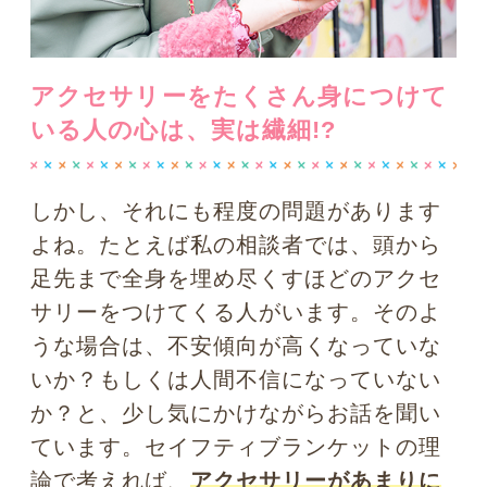
るのかもしれません。
さらに近年注目を浴びている「服飾心理
学」というジャンルでは、身に着ける洋
服の色によっても、その人の心のコンデ
ィションが左右することがわかってきて
います。たとえば、ある街頭アンケート
の実験で、回答に協力的な人の服装は赤
や黄などの目立つ色の確率が高いという
報告もあります。
カラフルで目立つ色の
服を身に纏う人は、「社会に対して積極
的に働きかけるぞ」「何でも前向きにト
ライするぞ」という気持ちを持ちやすい
といえるかもしれません。
アクセサリーもファッションも、人生を
彩る素敵で楽しいものですが、時として
その人の心のメッセージがそこに表れる
ようです。
身に着けているものや色を見
ることは、相手のコンディションを想像
したり、自分の心理状態を確認する上