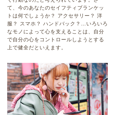
サリーをつけてくる人がいます。そのよ
うな場合は、不安傾向が高くなっていな
いか？もしくは人間不信になっていない
か？と、少し気にかけながらお話を聞い
ています。セイフティブランケットの理
論で考えれば、
アクセサリーがあまりに
も多いということは、それだけ心の
「鎧」も厚い可能性がある
ことになりま
す。
あなたの周りにも、そういう方がいるか
もしれませんね。
TPO関係なく、いつも
アクセサリーをじゃらじゃらと身に着け
ている人。そのような人は、一見いかに
も見栄っ張りで派手、そして勝ち気な印
象を持たれるかもしれませんが、実はそ
の逆で本人は怖がりだったり、不安が強
かったりする繊細タイプの人が少なくな
いもの。
様々なストレスに、アクセサリ
ーという安心毛布をつけて心を守ってい