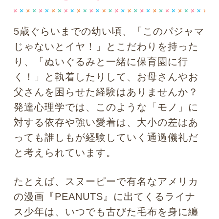
たとえば、スヌーピーで有名なアメリカ
の漫画『PEANUTS』に出てくるライナ
ス少年は、いつでも古びた毛布を身に纏
って指をくわえています。この毛布のこ
とを心理学では「心のセイフティブラン
ケット(安心毛布)」と呼びますが、
この
毛布を身に纏うことで、寂しい時に自分
を慰めたり、心細い気分を励ましたり、
不安を紛らわせたりしながら日々頑張っ
ている
わけです。
しかも最近の研究では、セイフティブラ
ンケットは幼児までの専売特許ではない
こともわかってきています。
人は大人に
なってもなお、何らかの形で「モノ」に
愛着を持ち、その「モノ」のエネルギー
を借りて自分を鼓舞する。
これは一生続
く行動なのだと考えられています。さ
て、今のあなたのセイフティブランケッ
トは何でしょうか？ アクセサリー？ 洋