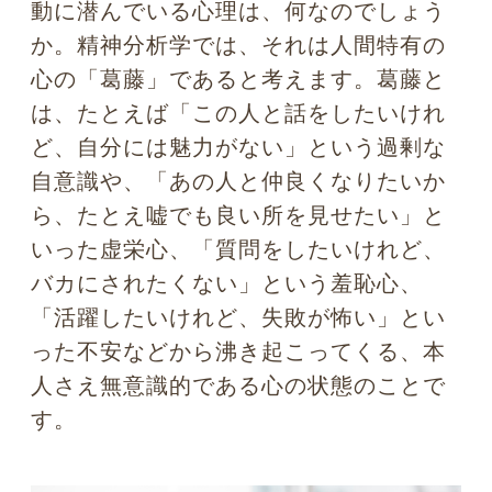
ポジティブな理由で目をそらす人も
いる
それでは、このような葛藤を抱えている
とき、人はなぜ視線をそらすのでしょう
か。これは、生後3ヶ月の赤ちゃんを対象
とした研究によって明らかになってきま
した。一般的に赤ちゃんはお母さんが大
好きですが、赤ちゃんがお母さんの顔を
見ている時間と、人形の顔を見ている時
間を比べたら、なんと、お母さんよりも
人形を見ている時間の方が長いことが分
かったのです。しかも、お母さんの顔を
見ているとき、赤ちゃんはドキドキして
いて、脈拍数・心拍数が上昇することも
明らかになりました。
イキイキと動き・
表情が変化する人間の顔は、それがたと
え大好きなお母さんの顔であっても、生
後間もない赤ちゃんにとっては情報処理
に負担が掛かる可能性があります。その