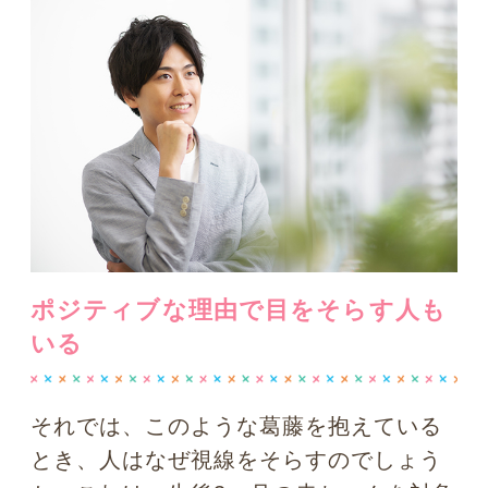
結果、お母さんの顔からあえて目をそら
すことで、実は頭を休めているのではな
いかと、発達心理学では考えられている
のです。
また
生後8ヶ月～1歳4ヶ月の赤ちゃんに
おいても、刺激を処理したり、興奮を落
ち着かせたりするときに、「目をそら
す」ことが1つの対応策である
と報告され
ています。実は、赤ちゃんは泣き出す前
から実際に泣くまで、ジェットコースタ
ーのように脈拍数・心拍数がガーッと高
まることが分かっています。つまり、心
臓に負担が掛かり過ぎないように、「目
をそらす」「泣く」という方法で自分を
プロテクトしているのです。これは大人
であっても、当てはまりそうなメカニズ
ムではないでしょうか。先に挙げたよう
な
様々な葛藤を抱えるとき、相手とがっ
ちり目を合わせて話し続けるのは、スト