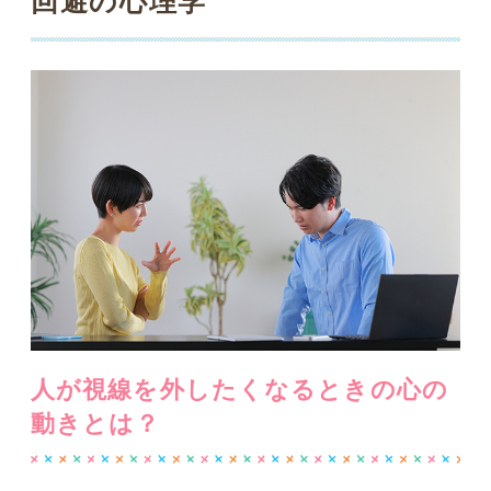
人が視線を外したくなるときの心の
動きとは？
会話をしているときに、「ふと視線を外
す」「瞳の位置が何だか定まらない」
「正面にいても、終始目を合わせずに話
したがる」…私たちは、時々そのような
人に出会うことがあります。「目を合わ
せる」という行為は、単に「分かりた
い」「伝えたい」という能動的な意思表
示だと考えられますが、目をそらす・視
線を避けるという行為は、実はもう少し
複雑です。一体どのような心の動きを意
味しているのでしょうか。