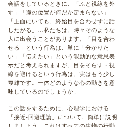
この話をするために、心理学における
「接近‐回避理論」について、簡単に説明
しましょう。これはすべての生物の行動
を、「報酬がある」と認識したら接近
し、「罰がある」と認識したら回避する
という単純行動により、一貫して説明し
ようとするシンプルな考え方です。動物
を例にすると、エサがあれば近寄るし、
電気ショックがあれば逃げる…という単
純な行動理論ですね。しかし、人間とい
う生き物はもっと複雑です。なぜなら、
近くに来て話をしながらも(接近)、目だ
けはそらしたりする(回避)わけですか
ら。相容れない行動をミックスするのは
人間特有の心理
だと思います。
では、接近しながらも回避するという行
動に潜んでいる心理は、何なのでしょう
か。精神分析学では、それは人間特有の
心の「葛藤」であると考えます。葛藤と