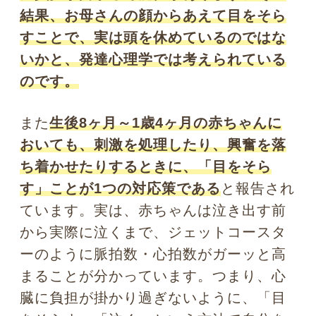
き」というがんじがらめの考えからは脱
却しましょう。いろいろな視線の使い方
で、人はメンタルコントロールをしてい
ると理解することで、会話をすることが
もっと楽になり、子どもでも大人でも、
自由に、そして豊かにディスカッション
ができるようになるはずです。
Photo by pixta
さて、次回は「注射のときは目を閉じた方が良
い？ 視覚と痛みにまつわる心理学」についてお教
えします。お楽しみに！
海山川…を見ると心が落ち着
く？ 自然にまつわる心理学