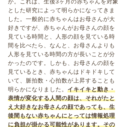
レスが掛かり過ぎるというわけ。
よっ
て、
ストレスや興奮の原因となる対象か
ら目をそらすことで、上手く情動を調整
する役割を果たしている
のです。そして
それは、単に「相手が嫌いだから目を合
わせない」といったネガティブな要因と
いうよりはむしろ、
「なんとか自分のメ
ンタルをコントロールしながら、相手と
会話を続けたい」というポジティブな要
因が多分に含まれています。
このことを
理解すれば、目をそらしてしまう癖に悩
む人も、視線を避けられることに不快感
を覚える人も、「これは自然な反応なの
だ」と受け止められるのではないでしょ
うか。
人は視線を合わせたり、視線を外
したり、両方を上手く使い分けることで
情動をコントロールして、コミュニケー
ションを取り続けている
のです。
ですから、「目を合わせて話をするべ