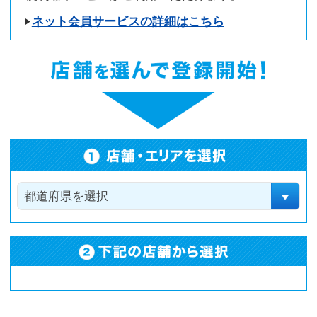
ご注意事項(必ずお読みください)
ケア用品は10％OFFとなります。
一部の商品は割引率が異なります。
1 一部対象外の店舗がございます。
戸塚トツカーナモール店は、らくらくWeb登録は
対象外となります。
仮会員証番号は登録した店舗以外の全国のアイシ
ティでも有効です。
仮会員証番号をお伝えいただけないと、割引が受
けられない場合がございます。ご注意ください。
仮登録いただいてから90日ご来店のない場合は、
お客様情報を削除させていただきます。
すでにアイシティの会員の方は、らくらくWeb登
録をご利用いただけません。会員の方はクーポン
をご利用ください。
その他の割引・サービスとの併用はできません。
国内店舗のみ有効です。
コンタクトレンズは高度管理医療機器です。眼科
医の処方(指示書等)によりお求めください。眼科受
診の際にはマイナ保険証等をお持ちください。