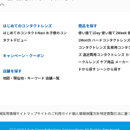
い。
はじめてのコンタクトレンズ
商品を探す
はじめてのコンタクトNavi
お子様のコン
使い捨て1Day
使い捨て2Week
タクトデビュー
1Month
ハードコンタクトレン
コンタクトレンズ
乱視用コンタ
ズ
遠近両用コンタクトレンズ
カ
キャンペーン・クーポン
ークルレンズ
ケア用品
メーカー
ドから探す
シーンから探す
店舗を探す
地図・現在地・キーワード
店舗一覧
報
採用情報
サイトマップ
サイトのご利用ガイド
個人情報保護方針
特定商取引法に基
(C) HOYA Eye Care Retailing Corporation All Rights Reserved.