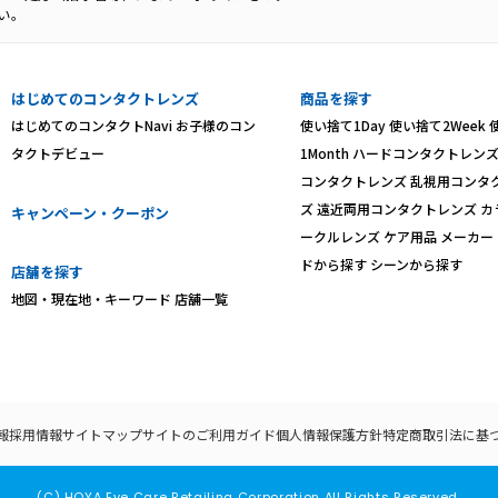
い。
はじめてのコンタクトレンズ
商品を探す
はじめてのコンタクトNavi
お子様のコン
使い捨て1Day
使い捨て2Week
タクトデビュー
1Month
ハードコンタクトレン
コンタクトレンズ
乱視用コンタ
ズ
遠近両用コンタクトレンズ
カ
キャンペーン・クーポン
ークルレンズ
ケア用品
メーカー
ドから探す
シーンから探す
店舗を探す
地図・現在地・キーワード
店舗一覧
報
採用情報
サイトマップ
サイトのご利用ガイド
個人情報保護方針
特定商取引法に基
(C) HOYA Eye Care Retailing Corporation All Rights Reserved.