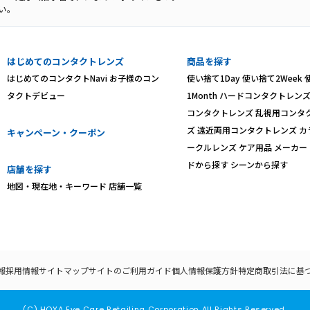
い。
はじめてのコンタクトレンズ
商品を探す
はじめてのコンタクトNavi
お子様のコン
使い捨て1Day
使い捨て2Week
タクトデビュー
1Month
ハードコンタクトレン
コンタクトレンズ
乱視用コンタ
ズ
遠近両用コンタクトレンズ
カ
キャンペーン・クーポン
ークルレンズ
ケア用品
メーカー
ドから探す
シーンから探す
店舗を探す
地図・現在地・キーワード
店舗一覧
報
採用情報
サイトマップ
サイトのご利用ガイド
個人情報保護方針
特定商取引法に基
(C) HOYA Eye Care Retailing Corporation All Rights Reserved.