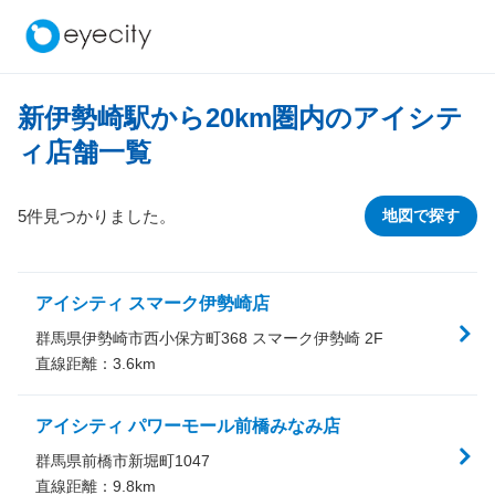
新伊勢崎駅から
20
km圏内のアイシテ
ィ店舗一覧
5件見つかりました。
地図で探す
アイシティ スマーク伊勢崎店
群馬県伊勢崎市西小保方町368 スマーク伊勢崎 2F
直線距離：
3.6
km
アイシティ パワーモール前橋みなみ店
群馬県前橋市新堀町1047
直線距離：
9.8
km