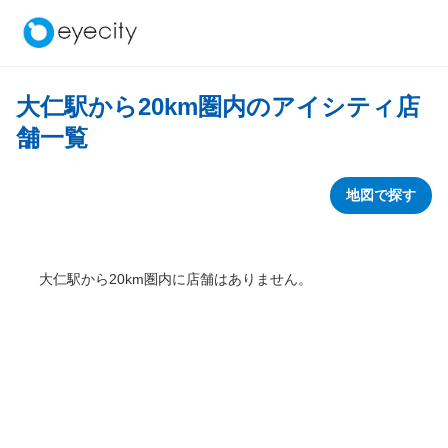
大仁駅から
20
km圏内のアイシティ店
舗一覧
地図で探す
大仁駅から
20
km圏内に店舗はありません。