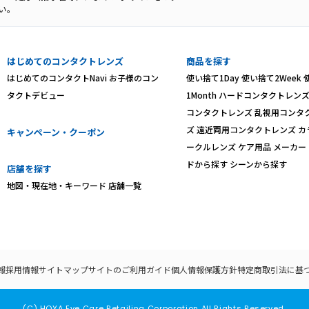
い。
はじめてのコンタクトレンズ
商品を探す
はじめてのコンタクトNavi
お子様のコン
使い捨て1Day
使い捨て2Week
タクトデビュー
1Month
ハードコンタクトレン
コンタクトレンズ
乱視用コンタ
ズ
遠近両用コンタクトレンズ
カ
キャンペーン・クーポン
ークルレンズ
ケア用品
メーカー
ドから探す
シーンから探す
店舗を探す
地図・現在地・キーワード
店舗一覧
報
採用情報
サイトマップ
サイトのご利用ガイド
個人情報保護方針
特定商取引法に基
(C) HOYA Eye Care Retailing Corporation All Rights Reserved.