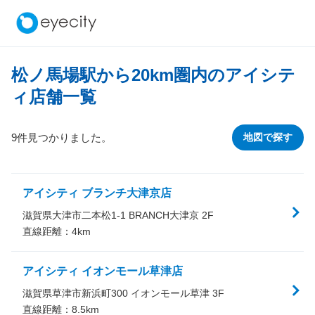
松ノ馬場駅から
20
km圏内のアイシテ
ィ店舗一覧
9件見つかりました。
地図で探す
アイシティ ブランチ大津京店
滋賀県大津市二本松1-1 BRANCH大津京 2F
直線距離：
4
km
アイシティ イオンモール草津店
滋賀県草津市新浜町300 イオンモール草津 3F
直線距離：
8.5
km