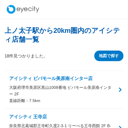
上ノ太子駅から
20
km圏内のアイシテ
ィ店舗一覧
18件見つかりました。
地図で探す
アイシティ ビバモール美原南インター店
大阪府堺市美原区黒山1008番地 ビバモール美原南インタ
ー 2F
直線距離：
7.5
km
アイシティ 王寺店
奈良県北葛城郡王寺町久度2-3-1 りーべる王寺西館 2F B-