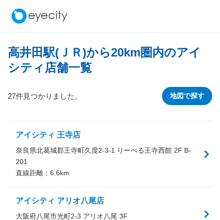
高井田駅(ＪＲ)から
20
km圏内のアイ
シティ店舗一覧
27件見つかりました。
地図で探す
アイシティ 王寺店
奈良県北葛城郡王寺町久度2-3-1 りーべる王寺西館 2F B-
201
直線距離：
6.6
km
アイシティ アリオ八尾店
大阪府八尾市光町2-3 アリオ八尾 3F