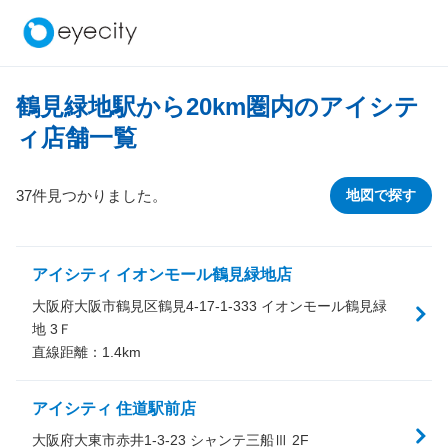
鶴見緑地駅から
20
km圏内のアイシテ
ィ店舗一覧
37件見つかりました。
地図で探す
アイシティ イオンモール鶴見緑地店
大阪府大阪市鶴見区鶴見4-17-1-333 イオンモール鶴見緑
地 3Ｆ
直線距離：
1.4
km
アイシティ 住道駅前店
大阪府大東市赤井1-3-23 シャンテ三船Ⅲ 2F