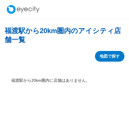
福渡駅から
20
km圏内のアイシティ店
舗一覧
地図で探す
福渡駅から
20
km圏内に店舗はありません。