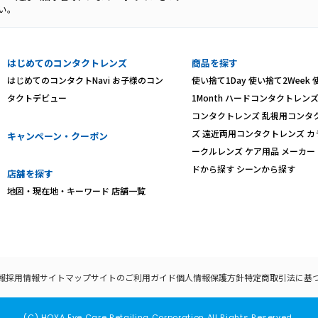
い。
はじめてのコンタクトレンズ
商品を探す
はじめてのコンタクトNavi
お子様のコン
使い捨て1Day
使い捨て2Week
タクトデビュー
1Month
ハードコンタクトレン
コンタクトレンズ
乱視用コンタ
ズ
遠近両用コンタクトレンズ
カ
キャンペーン・クーポン
ークルレンズ
ケア用品
メーカー
ドから探す
シーンから探す
店舗を探す
地図・現在地・キーワード
店舗一覧
報
採用情報
サイトマップ
サイトのご利用ガイド
個人情報保護方針
特定商取引法に基
(C) HOYA Eye Care Retailing Corporation All Rights Reserved.