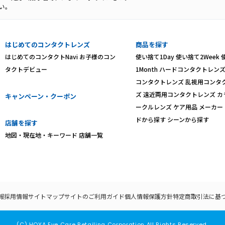
い。
はじめてのコンタクトレンズ
商品を探す
はじめてのコンタクトNavi
お子様のコン
使い捨て1Day
使い捨て2Week
タクトデビュー
1Month
ハードコンタクトレン
コンタクトレンズ
乱視用コンタ
ズ
遠近両用コンタクトレンズ
カ
キャンペーン・クーポン
ークルレンズ
ケア用品
メーカー
ドから探す
シーンから探す
店舗を探す
地図・現在地・キーワード
店舗一覧
報
採用情報
サイトマップ
サイトのご利用ガイド
個人情報保護方針
特定商取引法に基
(C) HOYA Eye Care Retailing Corporation All Rights Reserved.