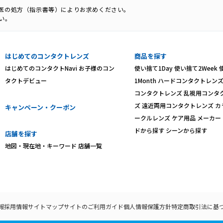
科医の処方（指示書等）によりお求めください。
い。
はじめてのコンタクトレンズ
商品を探す
はじめてのコンタクトNavi
お子様のコン
使い捨て1Day
使い捨て2Week
タクトデビュー
1Month
ハードコンタクトレン
コンタクトレンズ
乱視用コンタ
ズ
遠近両用コンタクトレンズ
カ
キャンペーン・クーポン
ークルレンズ
ケア用品
メーカー
ドから探す
シーンから探す
店舗を探す
地図・現在地・キーワード
店舗一覧
報
採用情報
サイトマップ
サイトのご利用ガイド
個人情報保護方針
特定商取引法に基