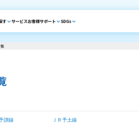
探す
サービス
お客様サポート
SDGs
一覧
覧
予讃線
ＪＲ予土線