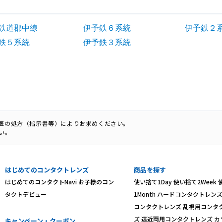
鉄道郡中線
伊予鉄６系統
伊予鉄２
鉄５系統
伊予鉄３系統
科医の処方（指示書等）によりお求めください。
い。
はじめてのコンタクトレンズ
商品を探す
はじめてのコンタクトNavi
お子様のコン
使い捨て1Day
使い捨て2Week
タクトデビュー
1Month
ハードコンタクトレン
コンタクトレンズ
乱視用コンタ
ズ
遠近両用コンタクトレンズ
カ
キャンペーン・クーポン