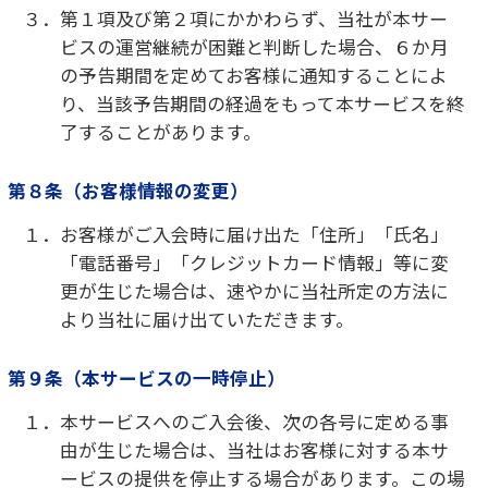
の提供を終了することができます。解除後におい
ては、お客様は本サービスを受けることはでき
なくなります。
①第７条に定める支払遅延や本規約違反等につ
いて、当社の催告を受けてもその是正に応じな
い場合
②本規約に違反し、当社が相当の期間を定めて
催告を行ったにもかかわらず、その期間内に
是正されない場合
③会員登録されたお客様の住所等の変更手続き
がなされていない等により、当社からの通知
（書簡、電話、メール等）がお客様に到達し
ない場合
④当社が、期間を定め当該期間内に返答を求め
る通知を行ったにもかかわらず、当該期間内
にお客様より何ら返答いただけなかった場合
⑤その他、本サービスの提供を継続しがたい事
由があると当社が判断する場合
２．前項に基づいて入会契約の解除に至った場合
は、月額料金の24か月分からお客様が支払い済
みの月額料金を控除した額及びこれに課される
消費税等相当額を加算した額を違約金としてお支
払いいただきます。