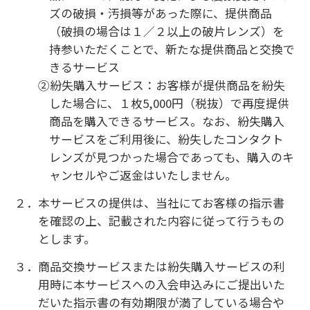
て指示書に基づき、同等の対象商品をもって商品
交換サービスおよび紛失購入サービスを提供す
る、のうちいずれかの対応をお選びいただきま
す。なお、これによりお客様に損害や不利益が生
じた場合であっても、当社は、その責任を負わな
いものとします。
第５条（本サービスの月額料金）
１．本サービスの月額料金は、お客様にお渡しする
ご利用明細書記載のとおりとします。
２．眼科検査費用及び消費税については、月額料金
とは別途お支払いいただきます。なお、サービス
利用期間中に税制改正があった場合は、改正後
の税額によるものとします。
３．前条によるサービス内容の変更により月額料金
が変わる場合は、次の各号に定めるとおりとし
ます。
①対象店舗にて変更後の月額料金を記載した
「ご利用明細書」をお渡し、これをもって変
更手続の完了といたします。
②サービス内容の変更に伴い、変更の前後で月
額料金に差額が生じた場合は、変更手続が完