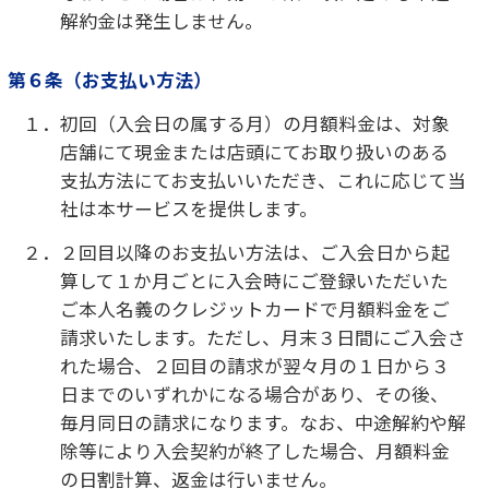
いただきます。なお、中途解約金は1か月毎で計
算し、日割り計算はしないものとします。
３．ご入会日から24か月経過後は、中途解約金をお
支払いいただくことなく入会契約を解約できま
す。この場合、月額料金の日割りでの精算（返
金）は行わないものとし、お支払いただいてい
ない月額料金があるときは、一括にてお支払い
いただきます。
４．中途解約の手続きは対象店舗のみでの受付とな
り、その他の店舗、インターネットおよびお電
話その他の方法では行うことができません。
第１１条（対象店舗の閉店等）
１．対象店舗の中で、閉店する店舗や、本サービスの
提供を終了する店舗がある場合、当社は当該店
舗を利用しているお客様に別の対象店舗を紹介
の上、本サービスの提供を継続するものとしま
す。ただし、当社が別の対象店舗を紹介できない
場合は、当社とお客様で協議の上、本サービス
の提供を終了することができるものとします。
第１２条（遅延損害金）