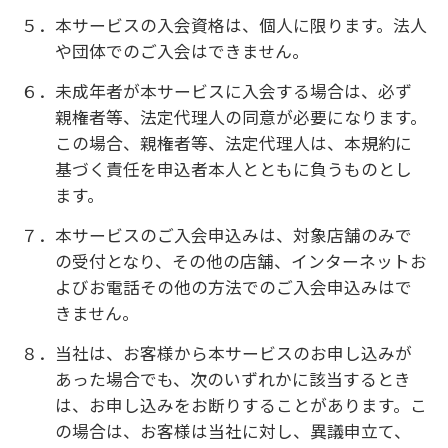
適当であると判断した場合
第３条（サービス内容）
１．本サービスの内容は、次の各号に定めるとおり
とします。
①商品交換サービス：お客様が利用中の提供商
品について、視力の変化による度数変更やレン
ズの破損・汚損等があった際に、提供商品
（破損の場合は１／２以上の破片レンズ）を
持参いただくことで、新たな提供商品と交換で
きるサービス
②紛失購入サービス：お客様が提供商品を紛失
した場合に、１枚5,000円（税抜）で再度提供
商品を購入できるサービス。なお、紛失購入
サービスをご利用後に、紛失したコンタクト
レンズが見つかった場合であっても、購入のキ
ャンセルやご返金はいたしません。
２．本サービスの提供は、当社にてお客様の指示書
を確認の上、記載された内容に従って行うもの
とします。
３．商品交換サービスまたは紛失購入サービスの利
用時に本サービスへの入会申込みにご提出いた
だいた指示書の有効期限が満了している場合や