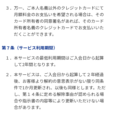
１．月額料金のお支払いが確認できない場合は、約
定支払日の翌日から実際にお支払いが確認され
るまでの間、年14.6％の割合で遅延損害金が発生
します。なお、遅延損害金は、月額料金とは別途
お支払いいただきます。
第１３条（本サービス提供の終了等）
１．当社は、社会情勢の変化、法令の改廃など、本
サービスを提供することが困難と認めた場合に
は、本サービスの提供を終了することを含む必
要な措置（以下、「本サービス提供の終了等」
といいます。）を講じることがあります。
２．前項に基づく本サービス提供の終了等により、
お客様に不利益または損害が生じた場合でも、
当社はこれらについて一切責任を負わないもの
とします。ただし、当社に故意または重過失があ
る場合はこの限りではありません。
第１４条（解除）
１．当社は、お客様が次の各号に定める事由に該当
した場合には、お客様へ事前に通知・催告を行
うことなく直ちに入会契約を解除し本サービス