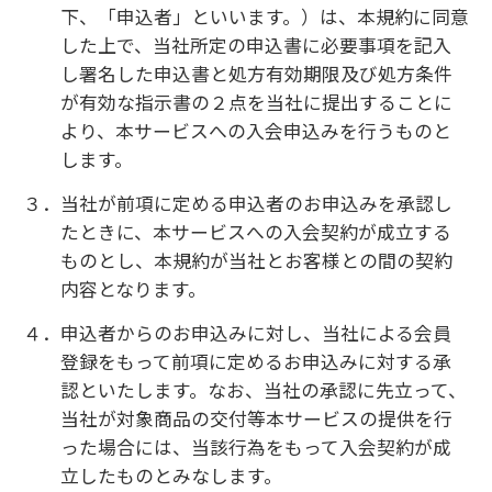
６．未成年者が本サービスに入会する場合は、必ず
親権者等、法定代理人の同意が必要になります。
この場合、親権者等、法定代理人は、本規約に
基づく責任を申込者本人とともに負うものとし
ます。
７．本サービスのご入会申込みは、対象店舗のみで
の受付となり、その他の店舗、インターネットお
よびお電話その他の方法でのご入会申込みはで
きません。
８．当社は、お客様から本サービスのお申し込みが
あった場合でも、次のいずれかに該当するとき
は、お申し込みをお断りすることがあります。こ
の場合は、お客様は当社に対し、異議申立て、
拒絶理由の開示その他一切の請求を行えないも
のとします。
①お客様が当社に届け出た情報の全部又は一部
につき虚偽が認められる場合
②過去に本サービスまたは当社が実施する他の
サービス等を不正に利用された場合
③法律上財産の処分権に制限を受けている場合
④反社会的勢力に該当する方及びその関係者で
あると当社が判断した場合
⑤その他当社がお申し込みをお断りすることが