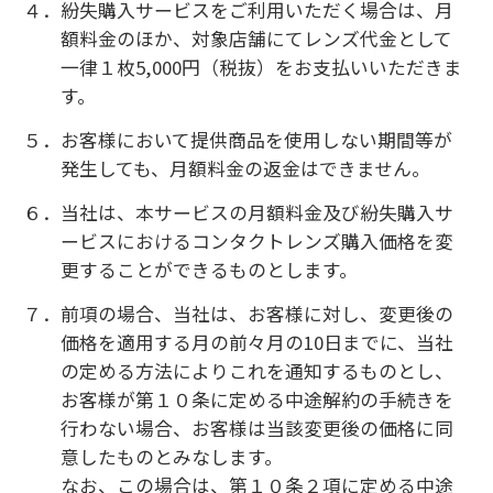
合、当社は、本サービスの提供の停止によってお
客様に生じた損害や不利益について責任を負わ
ないものとします。
①月額料金のお支払いが、お客様のご都合によ
り遅延となった場合
②当社が必要に応じてお客様に対し「住所」
「氏名」「電話番号」「クレジットカード情
報」等について、確認を求めた際、お客様が速
やかに確認に応じていただけない場合
③お客様が本規約に違反した場合
第１０条（中途解約）
１．サービス利用期間中、ご入会日から3か月経過す
る前までは、提供商品をご返却いただいた上
で、入会契約を解約することができます。この場
合、月額料金の日割りでの精算（返金）は行わ
ないものとします。
２．サービス利用期間中、ご入会日から3か月経過後
から24か月経過前までの間にお客様のご都合で
入会契約の解約をされる場合は、月額料金の24
か月分からお客様が支払い済みの月額料金を控
除した額及びこれに課される消費税等相当額を
加算した額を中途解約金として一括にてお支払い