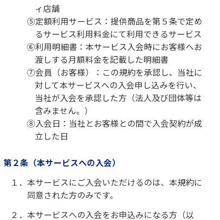
１．本サービスにご入会いただけるのは、本規約に
同意された方のみです。
２．本サービスへの入会をお申込みになる方（以
下、「申込者」といいます。）は、本規約に同意
した上で、当社所定の申込書に必要事項を記入
し署名した申込書と処方有効期限及び処方条件
が有効な指示書の２点を当社に提出することに
より、本サービスへの入会申込みを行うものと
します。
３．当社が前項に定める申込者のお申込みを承認し
たときに、本サービスへの入会契約が成立する
ものとし、本規約が当社とお客様との間の契約
内容となります。
４．申込者からのお申込みに対し、当社による会員
登録をもって前項に定めるお申込みに対する承
認といたします。なお、当社の承認に先立って、
当社が対象商品の交付等本サービスの提供を行
った場合には、当該行為をもって入会契約が成
立したものとみなします。
５．本サービスの入会資格は、個人に限ります。法人
や団体でのご入会はできません。