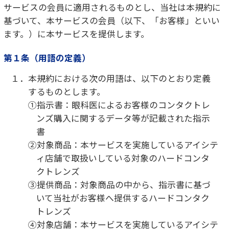
するものとします。
①指示書：眼科医によるお客様のコンタクトレ
ンズ購入に関するデータ等が記載された指示
書
②対象商品：本サービスを実施しているアイシテ
ィ店舗で取扱いしている対象のハードコンタ
クトレンズ
③提供商品：対象商品の中から、指示書に基づ
いて当社がお客様へ提供するハードコンタク
トレンズ
④対象店舗：本サービスを実施しているアイシテ
ィ店舗
⑤定額利用サービス：提供商品を第５条で定め
るサービス利用料金にて利用できるサービス
⑥利用明細書：本サービス入会時にお客様へお
渡しする月額料金を記載した明細書
⑦会員（お客様）：この規約を承認し、当社に
対して本サービスへの入会申し込みを行い、
当社が入会を承認した方（法人及び団体等は
含みません。）
⑧入会日：当社とお客様との間で入会契約が成
立した日
第２条（本サービスへの入会）