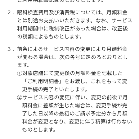
２．本サービスは、ご入会日から起算して２年経過
後、お客様より解約の意思表示がない限り同条
件で1か月更新され、以後も同様とします。ただ
し、第１４条に定める解除事由が認められる場
合や指示書の内容等により更新いただけない場
合があります。
３．第１項及び第２項にかかわらず、当社が本サー
ビスの運営継続が困難と判断した場合、６か月
の予告期間を定めてお客様に通知することによ
り、当該予告期間の経過をもって本サービスを終
了することがあります。
第８条（お客様情報の変更）
１．お客様がご入会時に届け出た「住所」「氏名」
「電話番号」「クレジットカード情報」等に変
更が生じた場合は、速やかに当社所定の方法に
より当社に届け出ていただきます。
第９条（本サービスの一時停止）
１．本サービスへのご入会後、次の各号に定める事
由が生じた場合は、当社はお客様に対する本サ
ービスの提供を停止する場合があります。この場