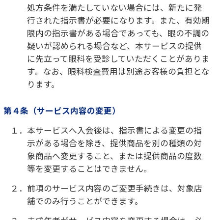
了した日以降の最初のご請求予定分から月額
料金が変更となり、変更に伴う精算は行わない
ものとします。
４．紛失購入サービスをご利用いただく場合は、月
額料金のほか、対象店舗にてレンズ代金として
一律１枚5,000円（税抜）をお支払いいただきま
す。
５．お客様において提供商品を使用しない期間等が
発生しても、月額料金の返金はできません。
６．当社は、本サービスの月額料金及び紛失購入サ
ービスにおけるコンタクトレンズ購入価格を変
更することができるものとします。
７．前項の場合、当社は、お客様に対し、変更後の
価格を適用する月の前々月の10日までに、当社
の定める方法によりこれを通知するものとし、
お客様が第１０条に定める中途解約の手続きを
行わない場合、お客様は当該変更後の価格に同
意したものとみなします。
なお、この場合は、第１０条２項に定める中途
解約金は発生しません。
第６条（お支払い方法）