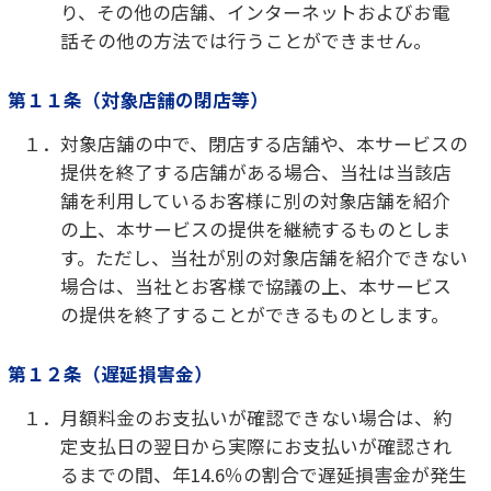
１．当社は、お客様の承諾なく、本規約を変更する
ことがあります。
２．本規約の変更その他本サービスに関するお客様
への通知は、当社のWebサイトに掲載する方法
で行われ、当該通知内容が当該Webサイトに表
示された時に効力を生じるものとします。
第２０条（準拠法、合意管轄）
１．本規約は、日本国法に基づき解釈されます。
２．本規約に関し訴訟の必要が生じた場合は、東京
簡易裁判所または東京地方裁判所を第一審の専
属的合意管轄裁判所とします。
附則
平成30年11月22日制定
令和7年4月1日改定
アイシティ定額プラン 会員規約