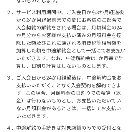
２．本サービスの利用に関連して、お客様と第三者と
の間に紛争が生じた場合、お客様はお客様の費
用および負担によりその紛争を解決し、当社に
一切損害を与えないものとします。
第１７条（免責事項）
１．当社は、お客様に対して通知する義務を負う場
合、お客様情報に登録されているメールアドレ
スへ通知を発信することにより、その義務を果
たしたものとします。
２．当社は、お客様がお客様情報の変更届出を行わ
ない場合その他お客様に起因する事由、および
天災、不可避の事故、その他の不可抗力等によ
り、本サービスの提供ができないことについて、
一切の責任を負いません。
第１８条（プライバシーポリシー）
１．当社が知り得たお客様情報の取り扱いについて
は、法令および当社が別途定める個人情報につ
いての基本方針によるものとします。
第１９条（規約の変更）