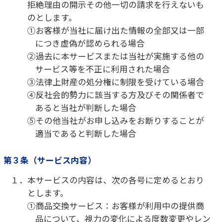
処方条件を満たしていない場合には、新たに発
行された指示書が必要になります。また、有効期
限内の指示書がある場合であっても、眼の不調の
疑いが認められる場合など、本サービスの提供
に先立って眼科を受診していただくことがありま
す。なお、眼科検査費用は別途お客様の負担とな
ります。
第４条（サービス内容の変更）
１．本サービスへ入会後は、指示書による変更の指
示がある場合を除き、提供商品を別の種類の対
象商品へ変更すること、または提供商品の度数
等を変更することはできません。
２．前項のサービス内容のご変更手続きは、対象店
舗でのみ行うことができます。
３．未成年者がサービス内容を変更する場合は、必
ず親権者等、法定代理人の同意が必要になりま
す。
４．提供商品の販売終了等により、提供商品による本
サービスの提供ができなくなる場合があります。
その場合、お客様は、①当社によるお客様への
本サービスの提供を終了、または②対象店舗に