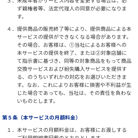
１．初回（入会日の属する月）の月額料金は、対象
店舗にて現金または店頭にてお取り扱いのある
支払方法にてお支払いいただき、これに応じて当
社は本サービスを提供します。
２．２回目以降のお支払い方法は、ご入会日から起
算して１か月ごとに入会時にご登録いただいた
ご本人名義のクレジットカードで月額料金をご
請求いたします。ただし、月末３日間にご入会さ
れた場合、２回目の請求が翌々月の１日から３
日までのいずれかになる場合があり、その後、
毎月同日の請求になります。なお、中途解約や解
除等により入会契約が終了した場合、月額料金
の日割計算、返金は行いません。
３．万一、ご本人名義以外のクレジットカードにて
月額料金のお支払いを希望される場合は、その
カード所有者の同意署名があれば、そのカード
所有者名義のクレジットカードでお支払いいた
だくことができます。
第７条（サービス利用期間）
１．本サービスの最低利用期間はご入会日から起算
して2年間となります。