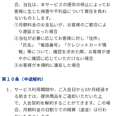
第１５条（禁止事項）
１．本サービスをご利用いただくにあたって、お客様
は以下の行為を行ってはならないものとします。
①本サービスの利用において、虚偽の事実を届け
出し、または提供すること
②営業活動もしくは営利を目的とする行為、ま
たはその準備を目的とする行為等、手段の如
何を問わず、本サービスの運営を妨害するお
それのある行為を行うこと
③第三者もしくは当社を誹謗中傷し、またはそ
の名誉若しくは信用を毀損する行為
④本サービスの提供を受ける権利を第三者に譲
渡すること
⑤その他当社が不適当と判断する行為を行うこ
と
第１６条（損害賠償）
１．本サービスの利用に関連して、お客様が本規約に
違反しまたは不正もしくは違法な行為を行った
ことにより、当社または第三者に損害を与えた
場合、お客様はその損害（弁護士費用を含む）
を賠償しなければならないものとします。