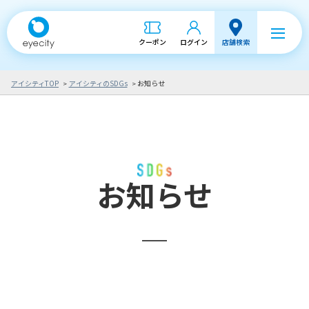
クーポン
ログイン
店舗検索
アイシティTOP
アイシティのSDGs
お知らせ
お知らせ
2026.6.23
プレスリリース
「アイシティ ecoプロジェクト」 大阪府大阪市
都島区と協定を締結 市内自治体との協定締結は
5例目 使い捨てコンタクトレンズ空ケースの回
収活動を開始
(PDF703KB)