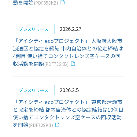
郡与論町と協定を締結 県内自治体との協定締結
は初 使い捨てコンタクトレンズ空ケースの回収
活動を開始
(PDF790KB)
2025.9.18
プレスリリース
「アイシティ ecoプロジェクト」 高知県四万十
市と協定を締結 県内自治体との協定締結は初
使い捨てコンタクトレンズ空ケースの回収活動
を開始
(PDF698KB)
2025.9.10
プレスリリース
マンションで使い捨てコンタクトレンズ空ケー
ス回収 「アイシティ ecoプロジェクト」と「あ
なぶきハウジングサービス」が協働開始 2026年
度中に全国の分譲マンションに回収ボックスを
設置予定
(PDF852KB)
1
2
3
4
5
6