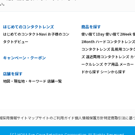
い。
はじめてのコンタクトレンズ
商品を探す
はじめてのコンタクトNavi
お子様のコン
使い捨て1Day
使い捨て2Week
タクトデビュー
1Month
ハードコンタクトレン
コンタクトレンズ
乱視用コンタ
ズ
遠近両用コンタクトレンズ
カ
キャンペーン・クーポン
ークルレンズ
ケア用品
メーカー
ドから探す
シーンから探す
店舗を探す
地図・現在地・キーワード
店舗一覧
報
採用情報
サイトマップ
サイトのご利用ガイド
個人情報保護方針
特定商取引法に基
(C) HOYA Eye Care Retailing Corporation All Rights Reserved.